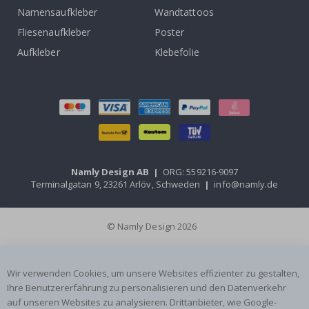
Namensaufkleber
Wandtattoos
Fliesenaufkleber
Poster
Aufkleber
Klebefolie
Namly Design AB
|
ORG: 559216-9097
Terminalgatan 9, 23261 Arlöv, Schweden
|
info@namly.de
© Namly Design 2026
Wir verwenden Cookies, um unsere Websites effizienter zu gestalten,
Ihre Benutzererfahrung zu personalisieren und den Datenverkehr
auf unseren Websites zu analysieren. Drittanbieter, wie Google-