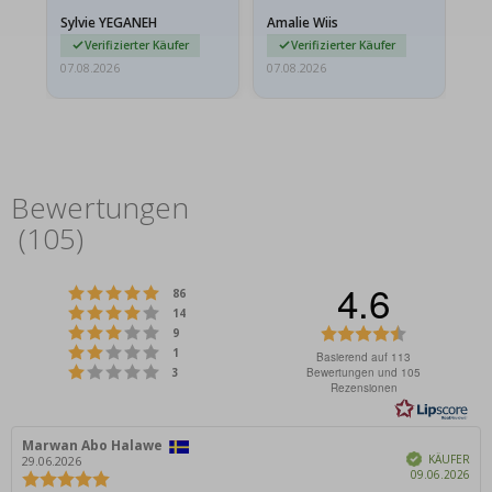
versendet werden. Weil
Sylvie YEGANEH
Amalie Wiis
Ka
sie…
Verifizierter Käufer
Verifizierter Käufer
07.08.2026
07.08.2026
07.
Bewertungen
(
105
)
4.6
Bewertung: 5 von 5 Sternen
Stimmen
86
Bewertung: 4 von 5 Sternen
Stimmen
14
Bewertung: 3 von 5 Sternen
Bewertung:
Stimmen
9
Bewertung: 2 von 5 Sternen
Stimmen
4.6
1
Basierend auf 113
Bewertung: 1 von 5 Sternen
Stimmen
Bewertungen und 105
3
von
Rezensionen
5
Sternen
Autor
Marwan Abo Halawe
Bewertungsdatum:
Verifiziert
der
KÄUFER
29.06.2026
Kau
09.06.2026
Rezension:
Bewertung: