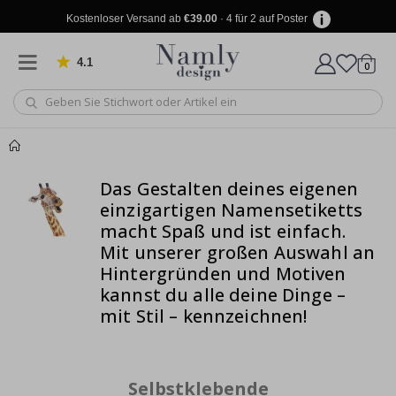
Kostenloser Versand ab
€39.00
· 4 für 2 auf Poster
4.1
Artike
von 1032 Bewertungen
0
Wagen
Produkt zum
Wagen
Kasse
Das Gestalten deines eigenen
Warenkorb
einzigartigen Namensetiketts
hinzugefügt ✔️
macht Spaß und ist einfach.
Kostenloser Versand
Mit unserer großen Auswahl an
Hintergründen und Motiven
erreicht!
kannst du
alle deine Dinge –
mit Stil – kennzeichnen!
Selbstklebende