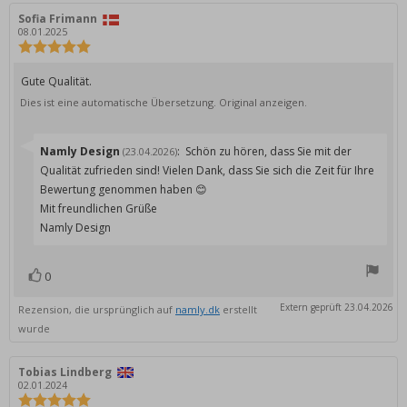
Autor
Sofia Frimann
Bewertungsdatum:
der
08.01.2025
Rezension:
Bewertung:
5.0
von
Rezensionstext:
Gute Qualität.
5
Dies ist eine automatische Übersetzung. Original anzeigen.
Sternen
Antworten
Namly Design
:
Schön zu hören, dass Sie mit der
(23.04.2026)
von:
Qualität zufrieden sind! Vielen Dank, dass Sie sich die Zeit für Ihre
Bewertung genommen haben 😊
Mit freundlichen Grüße
Namly Design
0
Bewertung(en)
Stimme
zu
Extern geprüft 23.04.2026
Rezension, die ursprünglich auf
namly.dk
erstellt
wurde
Autor
Tobias Lindberg
Bewertungsdatum:
der
02.01.2024
Rezension:
Bewertung: