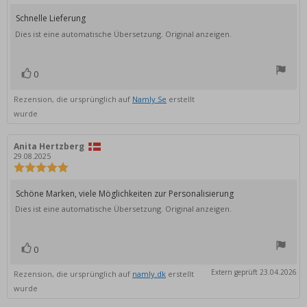
5.0
von
Rezensionstext:
Schnelle Lieferung
5
Dies ist eine automatische Übersetzung. Original anzeigen.
Sternen
0
Bewertung(en)
Stimme
zu
Rezension, die ursprünglich auf
Namly Se
erstellt
wurde
Autor
Anita Hertzberg
Bewertungsdatum:
der
29.08.2025
Rezension:
Bewertung:
5.0
von
Rezensionstext:
Schöne Marken, viele Möglichkeiten zur Personalisierung
5
Dies ist eine automatische Übersetzung. Original anzeigen.
Sternen
0
Bewertung(en)
Stimme
zu
Extern geprüft 23.04.2026
Rezension, die ursprünglich auf
namly.dk
erstellt
wurde