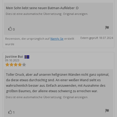
5.0
von
Rezensionstext:
Mein Sohn liebt seine neuen Batman-Aufkleber :D
5
Dies ist eine automatische Übersetzung. Original anzeigen.
Sternen
0
Bewertung(en)
Stimme
zu
Extern geprüft 18.07.2024
Rezension, die ursprünglich auf
Namly Se
erstellt
wurde
Autor
Justine Bui
Bewertungsdatum:
der
09.10.2023
Rezension:
Bewertung:
4.0
von
Rezensionstext:
Toller Druck, aber auf unseren hellgrünen Wänden nicht ganz optimal,
5
da diese etwas durchsichtig sind. An einer weißen Wand sieht es
Sternen
wahrscheinlich besser aus. Einfach anzuwenden, mit Ausnahme des
größten Baumes, der alleine etwas schwierig zu erreichen war.
Dies ist eine automatische Übersetzung. Original anzeigen.
1
Bewertung(en)
Stimme