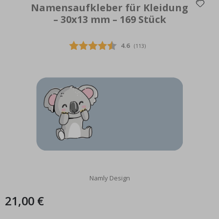
Namensaufkleber für Kleidung
– 30x13 mm – 169 Stück
Personalisierte Poster - Vinyl individuelles Lied
Special
15,00 €
Durchschnittliche Bewertung
4.6
(
abgegebene bewertungen:
113
)
Price
Namly Design
21,00 €