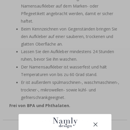
Namensaufkleber auf dem Marken- oder
Pflegeetikett angebracht werden, damit er sicher
haftet.
Beim Kennzeichnen von Gegenständen bringen Sie
den Aufkleber auf einer sauberen, trockenen und
glatten Oberfläche an.
Lassen Sie den Aufkleber mindestens 24 Stunden
ruhen, bevor Sie ihn waschen.
Der Namensaufkleber ist wasserfest und hält
Temperaturen von bis zu 60 Grad stand.
Er ist außerdem spülmaschinen-, waschmaschinen-,
trockner-, mikrowellen- sowie kühl- und
gefrierschrankgeeignet.
Frei von BPA und Phthalaten.
Andere kauften auch