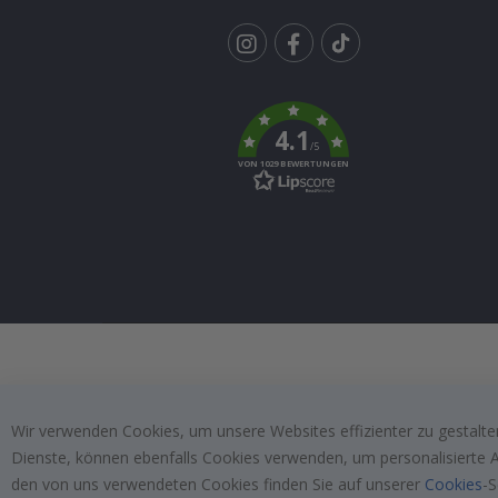
Tik
To
k
4.1
/5
VON 1029 BEWERTUNGEN
Wir verwenden Cookies, um unsere Websites effizienter zu gestalten
Dienste, können ebenfalls Cookies verwenden, um personalisierte An
den von uns verwendeten Cookies finden Sie auf unserer
Cookies
-S