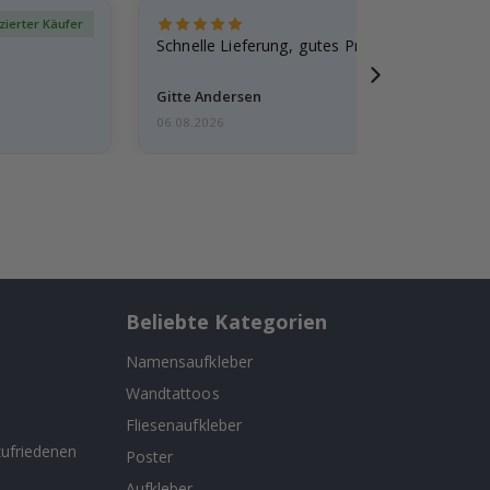
izierter Käufer
Verif
Schnelle Lieferung, gutes Produkt
Gitte Andersen
06.08.2026
Beliebte Kategorien
Namensaufkleber
Wandtattoos
n
Fliesenaufkleber
ufriedenen
Poster
Aufkleber