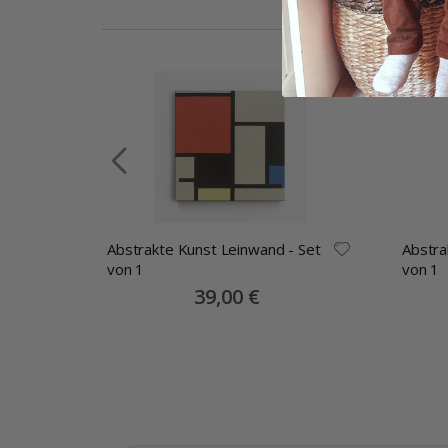
it
Abstrakte Kunst Leinwand - Set
Abstra
von 1
von 1
Special
39,00 €
Price