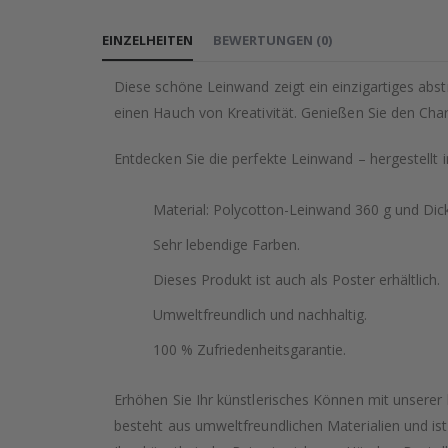
Anfang
EINZELHEITEN
BEWERTUNGEN
(
0
)
der
Bildgalerie
Diese schöne Leinwand zeigt ein einzigartiges abs
springen
einen Hauch von Kreativität. Genießen Sie den Char
Entdecken Sie die perfekte Leinwand – hergestellt
Material: Polycotton-Leinwand 360 g und Di
Sehr lebendige Farben.
Dieses Produkt ist auch als Poster erhältlich.
Umweltfreundlich und nachhaltig.
100 % Zufriedenheitsgarantie.
Erhöhen Sie Ihr künstlerisches Können mit unsere
besteht aus umweltfreundlichen Materialien und ist