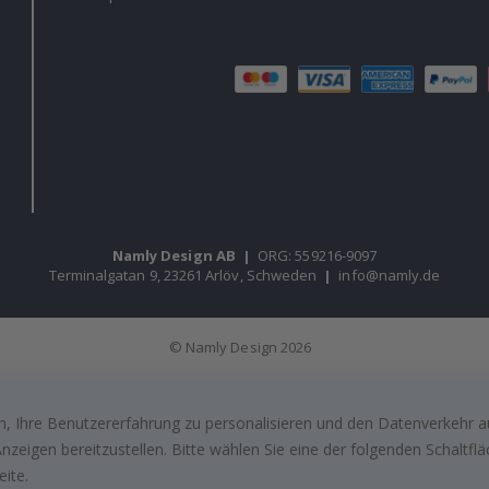
Namly Design AB
|
ORG: 559216-9097
Terminalgatan 9, 23261 Arlöv, Schweden
|
info@namly.de
© Namly Design 2026
, Ihre Benutzererfahrung zu personalisieren und den Datenverkehr au
zeigen bereitzustellen. Bitte wählen Sie eine der folgenden Schaltf
eite.