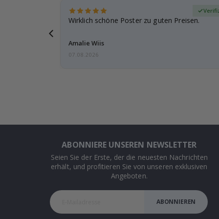
zierter Käufer
Verif
den und der
Wirklich schöne Poster zu guten Preisen.
ar
Amalie Wiis
07.08.2026
ABONNIERE UNSEREN NEWSLETTER
Seien Sie der Erste, der die neuesten Nachrichten
erhält, und profitieren Sie von unseren exklusiven
Angeboten.
ABONNIEREN