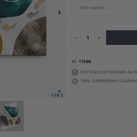
Special
15,00 €
Price
ID
11586
KOSTENLOSER VERSAND AB 39
100% ZUFRIEDENHEITSGARANT