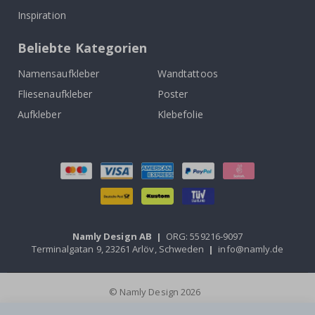
Inspiration
Beliebte Kategorien
Namensaufkleber
Wandtattoos
Fliesenaufkleber
Poster
Aufkleber
Klebefolie
Namly Design AB
|
ORG: 559216-9097
Terminalgatan 9, 23261 Arlöv, Schweden
|
info@namly.de
© Namly Design 2026