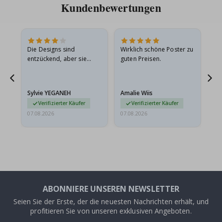
Kundenbewertungen
in
Die Designs sind
Wirklich schöne Poster zu
All
r
entzückend, aber sie
guten Preisen.
sollten flach in einem
stabilen Umschlag
versendet werden. Weil
Sylvie YEGANEH
Amalie Wiis
Ka
sie…
Verifizierter Käufer
Verifizierter Käufer
07.08.2026
07.08.2026
07.
ABONNIERE UNSEREN NEWSLETTER
Seien Sie der Erste, der die neuesten Nachrichten erhält, und
profitieren Sie von unseren exklusiven Angeboten.