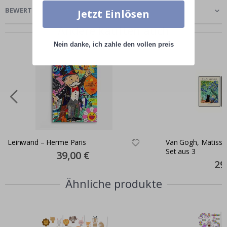
BEWERTUNGEN
(
0
)
Jetzt Einlösen
Andere kauften auch
Nein danke, ich zahle den vollen preis
Leinwand – Herme Paris
Van Gogh, Matisse
Set aus 3
Special
39,00 €
Price
Spec
29
Pric
Ähnliche produkte