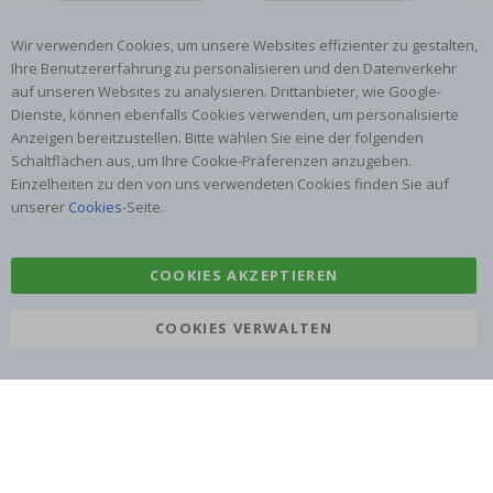
06.08.2026
05.08.2026
05.
Wir verwenden Cookies, um unsere Websites effizienter zu gestalten,
Ihre Benutzererfahrung zu personalisieren und den Datenverkehr
auf unseren Websites zu analysieren. Drittanbieter, wie Google-
Dienste, können ebenfalls Cookies verwenden, um personalisierte
Anzeigen bereitzustellen. Bitte wählen Sie eine der folgenden
Schaltflächen aus, um Ihre Cookie-Präferenzen anzugeben.
ABONNIERE UNSEREN NEWSLETTER
Einzelheiten zu den von uns verwendeten Cookies finden Sie auf
unserer
Cookies
-Seite.
Seien Sie der Erste, der die neuesten Nachrichten erhält, und
profitieren Sie von unseren exklusiven Angeboten.
COOKIES AKZEPTIEREN
ABONNIEREN
COOKIES VERWALTEN
Tik
To
k