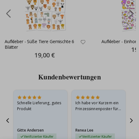
Aufkleber - Süße Tiere Gemischte 6
Aufkleber - Einhor
Blätter
Spec
19
Pric
Special
19,00 €
Price
Kundenbewertungen
Schnelle Lieferung, gutes
Ich habe vor Kurzem ein
Ich
Produkt
Prinzessinnenposter für
das
ts
meine Enkelin bestellt.
ge
Das Poster kam beim
Ra
at
Versand leicht
au
Gitte Andersen
Renea Lee
Sa
beschädigt…
au
Verifizierter Käufer
Verifizierter Käufer