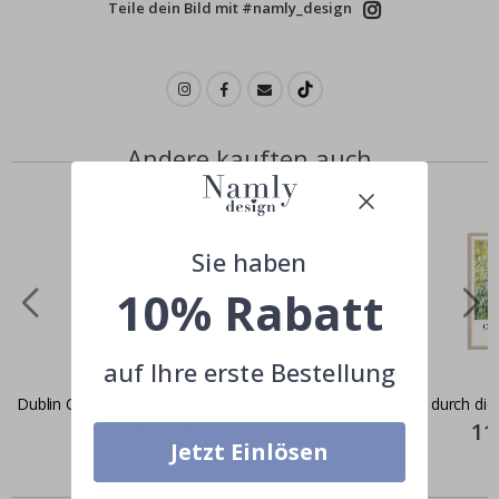
Teile dein Bild mit #namly_design
Andere kauften auch
Sie haben
10% Rabatt
auf Ihre erste Bestellung
Dublin City Skyline Poster
Der Weg durch die 
Special
11,00 €
Spec
11
Price
Pric
Jetzt Einlösen
Ähnliche produkte