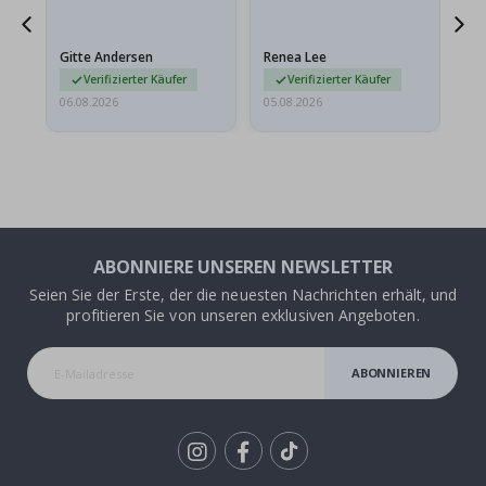
ts
meine Enkelin bestellt.
ge
Das Poster kam beim
Ra
at
Versand leicht
au
Gitte Andersen
Renea Lee
Sa
beschädigt…
au
Verifizierter Käufer
Verifizierter Käufer
06.08.2026
05.08.2026
05.
ABONNIERE UNSEREN NEWSLETTER
Seien Sie der Erste, der die neuesten Nachrichten erhält, und
profitieren Sie von unseren exklusiven Angeboten.
ABONNIEREN
Tik