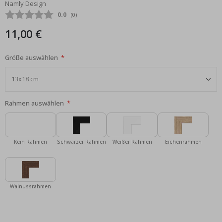
Namly Design
Bildgalerie
Durchschnittliche Bewertung:
0.0
(
abgegebene bewertungen:
0
)
springen
11,00 €
Größe auswählen
Rahmen auswählen
Kein Rahmen
Schwarzer Rahmen
Weißer Rahmen
Eichenrahmen
Walnussrahmen