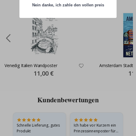
Nein danke, ich zahle den vollen preis
Venedig Italien Wandposter
Amsterdam Stadt 
Special
11,00 €
Spec
11
Price
Pric
Kundenbewertungen
Schnelle Lieferung, gutes
Ich habe vor Kurzem ein
Ich
Produkt
Prinzessinnenposter für
das