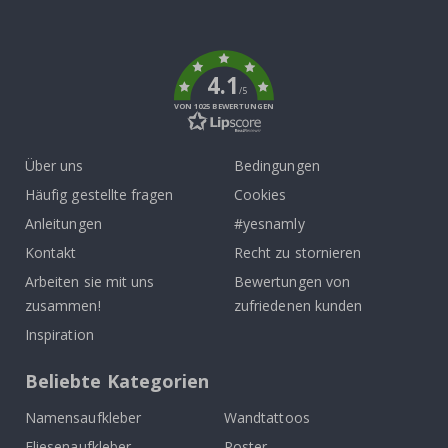
To
k
4.1
/5
VON 1025 BEWERTUNGEN
Über uns
Bedingungen
Häufig gestellte fragen
Cookies
Anleitungen
#yesnamly
Kontakt
Recht zu stornieren
Arbeiten sie mit uns
Bewertungen von
zusammen!
zufriedenen kunden
Inspiration
Beliebte Kategorien
Namensaufkleber
Wandtattoos
Fliesenaufkleber
Poster