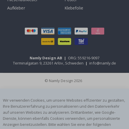
Aufkleber
Klebefolie
Namly Design AB
|
ORG: 559216-9097
Terminalgatan 9, 23261 Arlöv, Schweden
|
info@namly.de
© Namly Design 2026
Wir verwenden Cookies, um unsere Websites effizienter zu gestalten,
Ihre Benutzererfahrung zu personalisieren und den Datenverkehr
auf unseren Websites zu analysieren. Drittanbieter, wie Google-
Dienste, können ebenfalls Cookies verwenden, um personalisierte
Anzeigen bereitzustellen. Bitte wählen Sie eine der folgenden