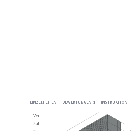
EINZELHEITEN
BEWERTUNGEN
(
)
INSTRUKTION
Verbessern Sie Ihr Zuhause mit unseren hochwertig
Stil bevorzugen, diese Fliesen sind die perfekte Wa
installieren.