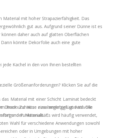
Material mit hoher Strapazierfähigkeit. Das
rgewöhnlich gut aus. Aufgrund seiner Dünne ist es
er können daher auch auf glatten Oberflächen
 Dann könnte Dekorfolie auch eine gute
i jede Kachel in den von Ihnen bestellten
ezielle Größenanforderungen? Klicken Sie auf die
s das Material mit einer Schicht Laminat bedeckt
hen Ihrem Zuhause eine langlebige und stilvolle
hem Druck und Hitze zusammengefügt wird. Die
fort und Funktionalität.
erliegenden Materials. Es wird häufig verwendet,
liebten Wahl für verschiedene Anwendungen sowohl
 Bereichen oder in Umgebungen mit hoher