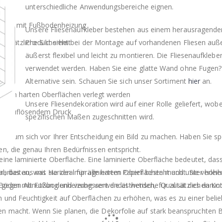
unterschiedliche Anwendungsbereiche eignen.
 Böden mit Fußbodenheizung
Unsere Fliesenaufkleber bestehen aus einem herausragenden 
 zusätzliche Sicherheit
Produkt sieht bei der Montage auf vorhandenen Fliesen auße
äußerst flexibel und leicht zu montieren. Die Fliesenaufkleb
verwendet werden. Haben Sie eine glatte Wand ohne Fugen?
Alternative sein. Schauen Sie sich unser Sortiment
hier
an.
allen harten Oberflächen verlegt werden
Unsere Fliesendekoration wird auf einer Rolle geliefert, wobe
 hochauflösendem Druck
spezifischen Maßen zugeschnitten wird.
be, um sich vor Ihrer Entscheidung ein Bild zu machen. Haben Sie sp
n, die genau Ihren Bedürfnissen entspricht.
ine laminierte Oberfläche. Eine laminierte Oberfläche bedeutet, das
rarbeiten, was sie ideal für alle harten Oberflächen macht. Sie verlei
rial, das aus mit Harzen imprägniertem Papier besteht und unter ho
 Böden mit Fußbodenheizung verwendet werden, für zusätzlichen Kom
 gegen Abnutzung und verbessert die ästhetische Qualität des darunt
en und Feuchtigkeit auf Oberflächen zu erhöhen, was es zu einer be
n macht. Wenn Sie planen, die Dekorfolie auf stark beanspruchten