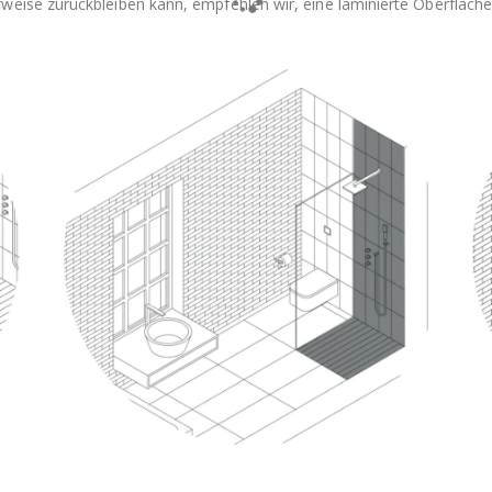
eise zurückbleiben kann, empfehlen wir, eine laminierte Oberfläche 