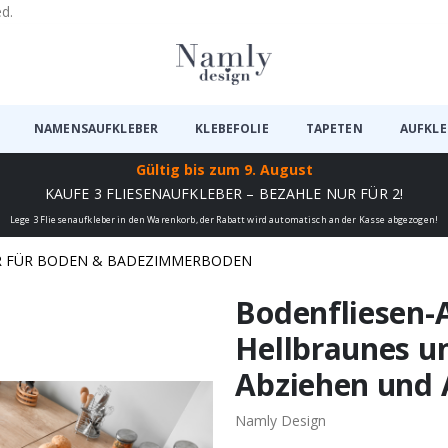
ed.
NAMENSAUFKLEBER
KLEBEFOLIE
TAPETEN
AUFKLE
Gültig bis
zum 9. August
KAUFE 3 FLIESENAUFKLEBER – BEZAHLE NUR FÜR 2!
Lege 3 Fliesenaufkleber in den Warenkorb, der Rabatt wird automatisch an der Kasse abgezogen!
R FÜR BODEN & BADEZIMMERBODEN
Bodenfliesen-A
Hellbraunes u
Abziehen und A
Namly Design