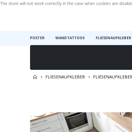
The store will not work correctly in the case when cookies are disabl
POSTER
WANDTATTOOS
FLIESENAUFKLEBER
FLIESENAUFKLEBER
FLIESENAUFKLEBE
Zum
Ende
der
Bildgalerie
springen