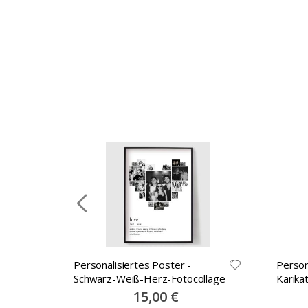
der
Bildgalerie
springen
Personalisiertes Poster -
Person
llage
Schwarz-Weiß-Herz-Fotocollage
Karikat
Poste
Special
15,00 €
Price