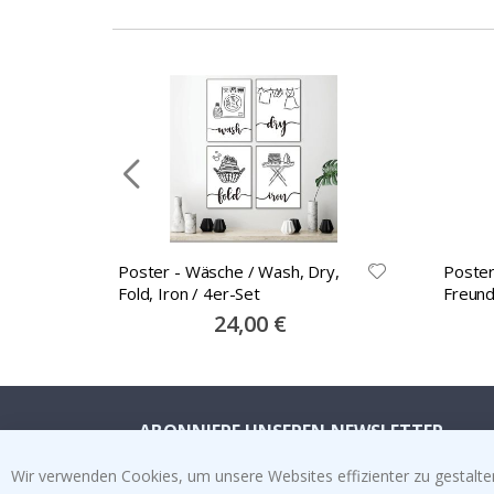
Poster - Wäsche / Wash, Dry,
Poster
Fold, Iron / 4er-Set
Freund
Special
24,00 €
Price
ABONNIERE UNSEREN NEWSLETTER
Seien Sie der Erste, der die neuesten Nachrichten
Wir verwenden Cookies, um unsere Websites effizienter zu gestalten
erhält, und profitieren Sie von unseren exklusiven