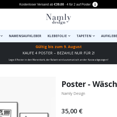
Kostenloser Versand ab
€39.00
· 4 für 2 auf Poster
NAMENSAUFKLEBER
KLEBEFOLIE
TAPETEN
AUFKLEB
Gültig bis
zum 9. August
KAUFE 4 POSTER – BEZAHLE NUR FÜR 2!
Lege 4 Poster in den Warenkorb, der Rabatt wird automatisch an der Kasse abgezogen!
zugefügt ✔️ Kostenloser Versand er
Poster - Wäsche
Namly Design
35,00 €