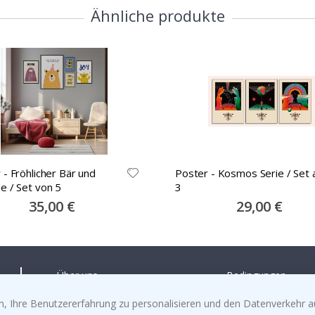
Ähnliche produkte
 - Fröhlicher Bär und
Poster - Kosmos Serie / Set 
e / Set von 5
3
Special
35,00 €
Special
29,00 €
Price
Price
Über uns
Bedingungen
Häufig gestellte fragen
Cookies
, Ihre Benutzererfahrung zu personalisieren und den Datenverkehr au