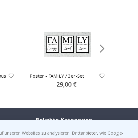
aus
Poster - FAMILY / 3er-Set
Faith Ho
Set aus 
Special
29,00 €
Price
Beliebte Kategorien
Namensaufkleber
f unseren Websites zu analysieren. Drittanbieter, wie Google-