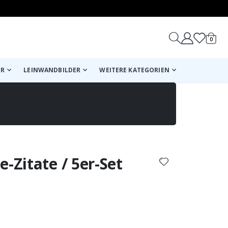
Artike
0
Wagen
ER
LEINWANDBILDER
WEITERE KATEGORIEN
reicht!
-Zitate / 5er-Set
Wagen
Kasse