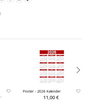
!
Poster - 2026 Kalender
Personal
Individu
Special
11,00 €
Price
alles be