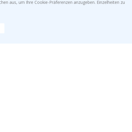
Wandtattoos
lächen aus, um Ihre Cookie-Präferenzen anzugeben. Einzelheiten zu
n
Fliesenaufkleber
ufriedenen
Poster
Aufkleber
Klebefolie