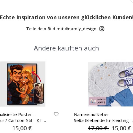
Echte Inspiration von unseren glücklichen Kunden
Teile dein Bild mit #namly_design
Andere kauften auch
alisierte Poster –
Namensaufkleber
ur / Cartoon-Stil – KI-
Selbstklebende für kleidung -
r
30x13mm -100 Stck
Special
15,00 €
17,00 €
Special
15,00 €
Price
Price