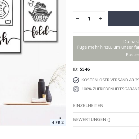
ocollage
Special
15,00 €
Price
Du hast
Füge mehr hinzu, um unser fant
Poste
ID
5546
KOSTENLOSER VERSAND AB 39
100% ZUFRIEDENHEITSGARANT
EINZELHEITEN
BEWERTUNGEN
(
)