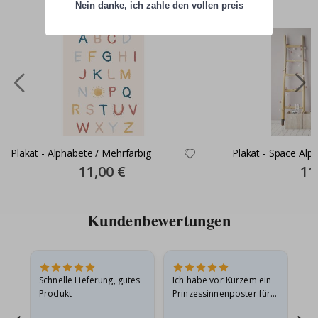
Nein danke, ich zahle den vollen preis
Plakat - Alphabete / Mehrfarbig
Plakat - Space Alp
Special
11,00 €
Spec
11
Price
Pric
Kundenbewertungen
Schnelle Lieferung, gutes
Ich habe vor Kurzem ein
Ich
Produkt
Prinzessinnenposter für
das
ts
meine Enkelin bestellt.
ge