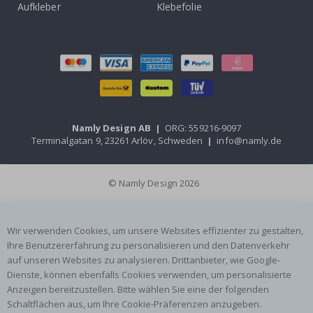
Aufkleber
Klebefolie
Namly Design AB
|
ORG: 559216-9097
Terminalgatan 9, 23261 Arlöv, Schweden
|
info@namly.de
© Namly Design 2026
Wir verwenden Cookies, um unsere Websites effizienter zu gestalten,
Ihre Benutzererfahrung zu personalisieren und den Datenverkehr
auf unseren Websites zu analysieren. Drittanbieter, wie Google-
Dienste, können ebenfalls Cookies verwenden, um personalisierte
Anzeigen bereitzustellen. Bitte wählen Sie eine der folgenden
Schaltflächen aus, um Ihre Cookie-Präferenzen anzugeben.