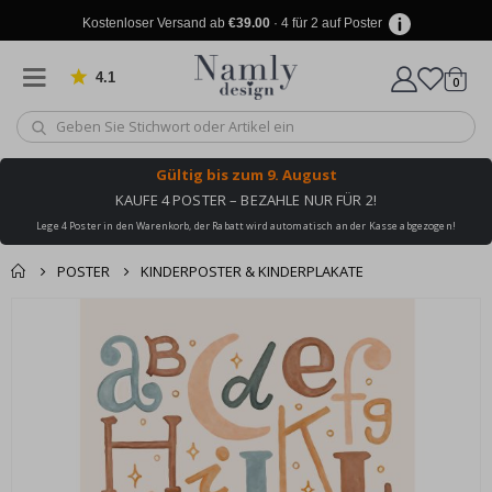
Kostenloser Versand ab
€39.00
· 4 für 2 auf Poster
4.1
Artike
von 1025 Bewertungen
0
Wagen
Gültig bis
zum 9. August
KAUFE 4 POSTER – BEZAHLE NUR FÜR 2!
Lege 4 Poster in den Warenkorb, der Rabatt wird automatisch an der Kasse abgezogen!
POSTER
KINDERPOSTER & KINDERPLAKATE
Produkt zum
Zum
Wagen
Kasse
Ende
Warenkorb
der
hinzugefügt ✔️
Bildgalerie
Kostenloser Versand
springen
erreicht!