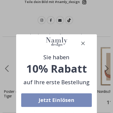
Teile dein Bild mit #namly_design
Andere kauften auch
Sie haben
10% Rabatt
auf Ihre erste Bestellung
Poster – Nordisches Kinderzimmer /
Poster – Nordisch
Tiger
Alligator
Jetzt Einlösen
Special
11,00 €
Spec
11
Price
Pric
Ähnliche produkte