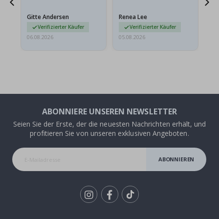
Das Poster kam beim
Ra
at
Versand leicht
au
Gitte Andersen
Renea Lee
Sa
beschädigt…
au
Verifizierter Käufer
Verifizierter Käufer
06.08.2026
05.08.2026
05.
ABONNIERE UNSEREN NEWSLETTER
Seien Sie der Erste, der die neuesten Nachrichten erhält, und
profitieren Sie von unseren exklusiven Angeboten.
ABONNIEREN
Tik