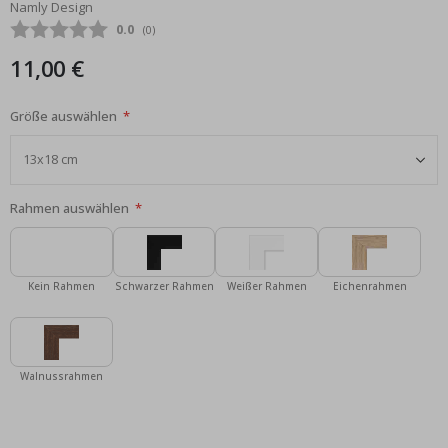
Namly Design
Bildgalerie
Durchschnittliche Bewertung:
0.0
(
abgegebene bewertungen:
0
)
springen
11,00 €
Größe auswählen
Rahmen auswählen
Kein Rahmen
Schwarzer Rahmen
Weißer Rahmen
Eichenrahmen
Walnussrahmen