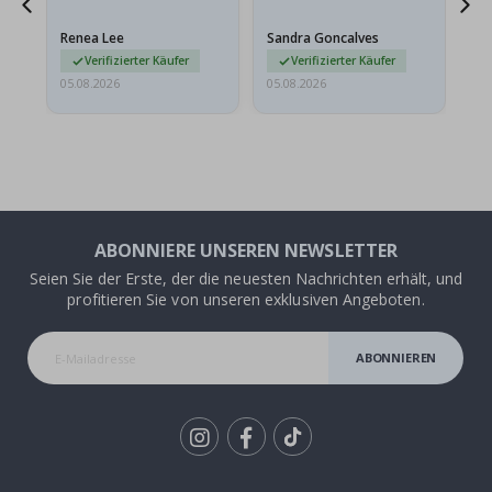
t
Das Poster kam beim
Rahmen sieht auch super
Versand leicht
aus. Die Lieferung war
Renea Lee
Sandra Goncalves
Al
beschädigt…
außerdem…
Verifizierter Käufer
Verifizierter Käufer
05.08.2026
05.08.2026
05.
ABONNIERE UNSEREN NEWSLETTER
Seien Sie der Erste, der die neuesten Nachrichten erhält, und
profitieren Sie von unseren exklusiven Angeboten.
ABONNIEREN
Tik