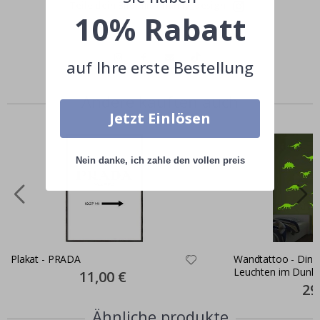
Teile dein Bild mit #namly_design
10% Rabatt
auf Ihre erste Bestellung
Andere kauften auch
Jetzt Einlösen
Nein danke, ich zahle den vollen preis
Plakat - PRADA
Wandtattoo - Dinos
Leuchten im Dunke
Special
11,00 €
Price
Spec
29
Pric
Ähnliche produkte