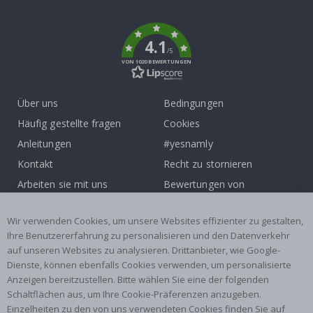
To
k
4.1
/5
VON 1020 BEWERTUNGEN
Über uns
Bedingungen
Häufig gestellte fragen
Cookies
Anleitungen
#yesnamly
Kontakt
Recht zu stornieren
Arbeiten sie mit uns
Bewertungen von
zusammen!
zufriedenen kunden
Wir verwenden Cookies, um unsere Websites effizienter zu gestalten,
Inspiration
Ihre Benutzererfahrung zu personalisieren und den Datenverkehr
auf unseren Websites zu analysieren. Drittanbieter, wie Google-
Beliebte Kategorien
Dienste, können ebenfalls Cookies verwenden, um personalisierte
Namensaufkleber
Wandtattoos
Anzeigen bereitzustellen. Bitte wählen Sie eine der folgenden
Schaltflächen aus, um Ihre Cookie-Präferenzen anzugeben.
Fliesenaufkleber
Poster
Einzelheiten zu den von uns verwendeten Cookies finden Sie auf