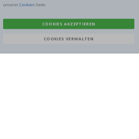
Aufkleber
Klebefolie
unserer
Cookies
-Seite.
COOKIES AKZEPTIEREN
COOKIES VERWALTEN
Namly Design AB
|
ORG: 559216-9097
Terminalgatan 9, 23261 Arlöv, Schweden
|
info@namly.de
© Namly Design 2026