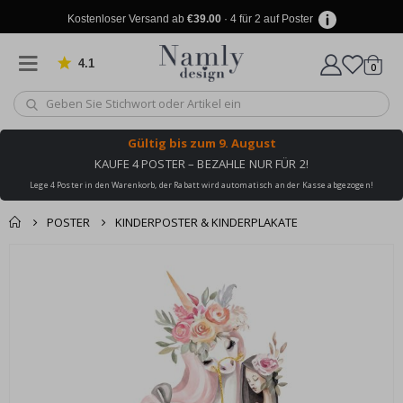
Kostenloser Versand ab
€39.00
· 4 für 2 auf Poster
4.1
Artike
von 1020 Bewertungen
0
Wagen
Gültig bis
zum 9. August
KAUFE 4 POSTER – BEZAHLE NUR FÜR 2!
Lege 4 Poster in den Warenkorb, der Rabatt wird automatisch an der Kasse abgezogen!
POSTER
KINDERPOSTER & KINDERPLAKATE
Produkt zum
Zum
Wagen
Kasse
Ende
Warenkorb
der
hinzugefügt ✔️
Bildgalerie
Kostenloser Versand
springen
erreicht!