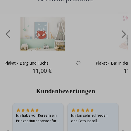
Plakat - Berg und Fuchs
Plakat - Bär in der
Special
11,00 €
Spec
11
Price
Pric
Kundenbewertungen
Ich habe vor Kurzem ein
Ich bin sehr zufrieden,
Su
 Die
Prinzessinnenposter für
das Foto ist toll
 in
meine Enkelin bestellt.
geworden und der