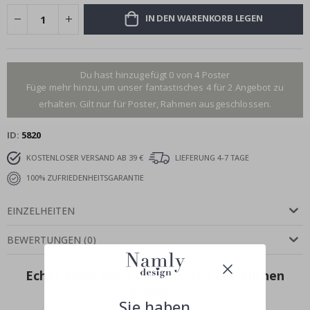
IN DEN WARENKORB LEGEN
Du hast hinzugefügt 0 von 4 Poster
Füge mehr hinzu, um unser fantastisches 4 für 2 Angebot zu
erhalten. Gilt nur für Poster, Rahmen ausgeschlossen.
ID
5820
KOSTENLOSER VERSAND AB 39 €
LIEFERUNG 4-7 TAGE
100% ZUFRIEDENHEITSGARANTIE
EINZELHEITEN
BEWERTUNGEN
(
0
)
Echte Inspiration von unseren glücklichen
Kunden!
Sie haben