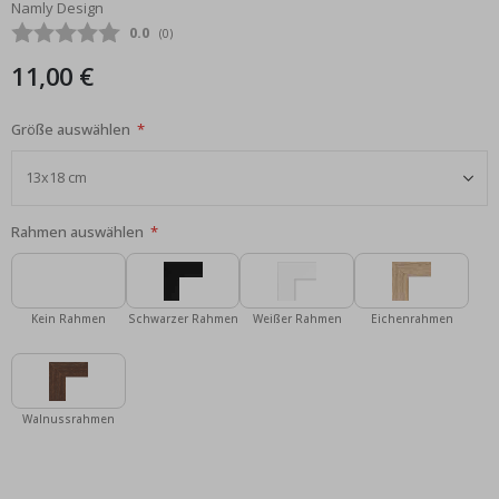
Namly Design
Bildgalerie
Durchschnittliche Bewertung:
0.0
(
abgegebene bewertungen:
0
)
springen
11,00 €
Größe auswählen
Rahmen auswählen
Kein Rahmen
Schwarzer Rahmen
Weißer Rahmen
Eichenrahmen
Walnussrahmen