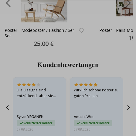
Poster - Modeposter / Fashion / 3er-
Poster - Paris Mod
Set
Spec
19
Pric
Special
25,00 €
Price
Kundenbewertungen
in
Die Designs sind
Wirklich schöne Poster zu
All
r
entzückend, aber sie
guten Preisen.
sollten flach in einem
stabilen Umschlag
versendet werden. Weil
Sylvie YEGANEH
Amalie Wiis
Ka
sie…
Verifizierter Käufer
Verifizierter Käufer
07.08.2026
07.08.2026
07.