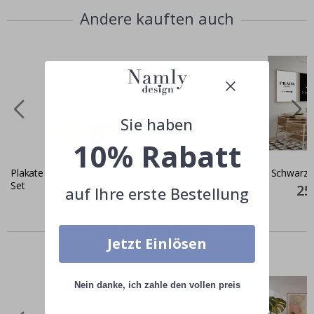
Andere kauften auch
Sie haben
10% Rabatt
Plakate - Rosa und weißes Trio / 3er-
Plakate - Schwarz-
Set
Spec
25
auf Ihre erste Bestellung
Pric
Special
25,00 €
Price
Ähnliche produkte
Jetzt Einlösen
Nein danke, ich zahle den vollen preis