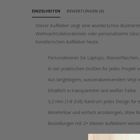
EINZELHEITEN
BEWERTUNGEN
(
0
)
Dieser Aufkleber zeigt eine wunderschön illustrier
Weihnachtsdekorationen oder personalisierte Gesc
künstlerischen Aufkleber heute.
Personalisieren Sie Laptops, Wasserflaschen
In vier praktischen Größen für jedes Projekt v
Aus langlebigem, wasserabweisendem Vinyl mi
Erhältlich in transparenter und weißer Farbe.
3,2 mm (1/8 Zoll) Rand um jedes Design für 
Abnehmbar und einfach anzubringen, ohne Rü
Bestellungen mit 2+ kleinen Aufklebern werd