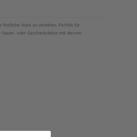
festliche Note zu verleihen. Perfekt für
Ihr Raum- oder Geschenkdekor mit diesem