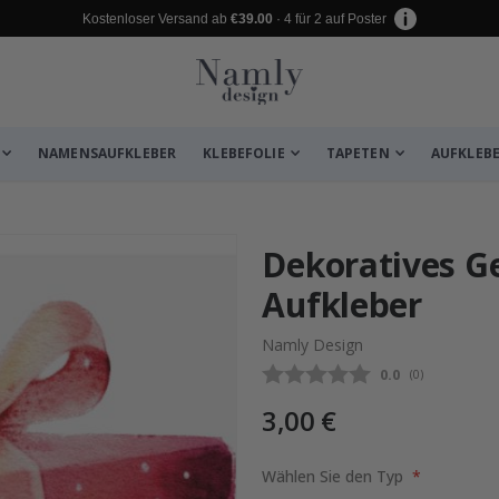
Kostenloser Versand ab
€39.00
· 4 für 2 auf Poster
NAMENSAUFKLEBER
KLEBEFOLIE
TAPETEN
AUFKLEB
zugefügt ✔️ Kostenloser Versand er
Dekoratives G
Aufkleber
Namly Design
Durchschnittli
0.0
(
abgegebene be
0
)
3,00 €
Wählen Sie den Typ
 KI-Poster