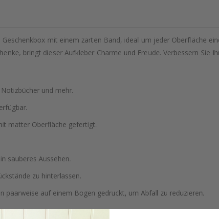
te Geschenkbox mit einem zarten Band, ideal um jeder Oberfläche eine 
henke, bringt dieser Aufkleber Charme und Freude. Verbessern Sie 
, Notizbücher und mehr.
erfügbar.
t matter Oberfläche gefertigt.
ein sauberes Aussehen.
ckstände zu hinterlassen.
en paarweise auf einem Bogen gedruckt, um Abfall zu reduzieren.