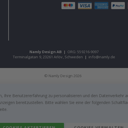
Namly Design AB
|
ORG: 559216-9097
Terminalgatan 9, 23261 Arlöv, Schweden
|
info@namly.de
© Namly Design 2026
, Ihre Benutzererfahrung zu personalisieren und den Datenverkehr au
zeigen bereitzustellen. Bitte wählen Sie eine der folgenden Schaltf
eite.
COOKIES AKZEPTIEREN
COOKIES VERWALTEN