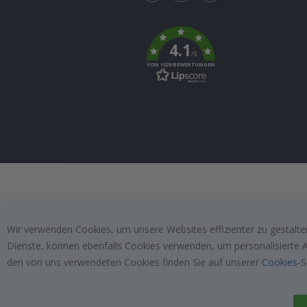
Tik
To
k
4.1
/5
VON 1029 BEWERTUNGEN
Wir verwenden Cookies, um unsere Websites effizienter zu gestalten
Dienste, können ebenfalls Cookies verwenden, um personalisierte An
den von uns verwendeten Cookies finden Sie auf unserer
Cookies
-S