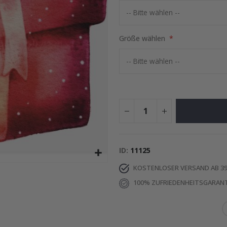
Special
15,00 €
Price
Größe wählen
ID
11125
KOSTENLOSER VERSAND AB 39
100% ZUFRIEDENHEITSGARANT