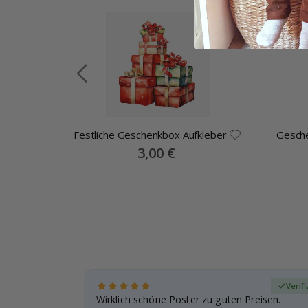
Festliche Geschenkbox Aufkleber
Gesche
Special
3,00 €
Price
zierter Käufer
Verif
den und der
Wirklich schöne Poster zu guten Preisen.