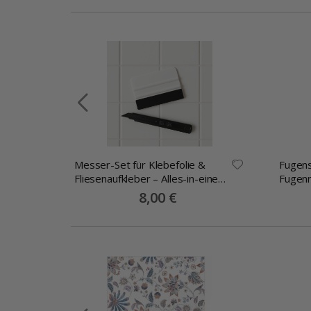
Messer-Set für Klebefolie &
Fugens
llage
Fliesenaufkleber – Alles-in-einem
Fugen
Montageset
Special
8,00 €
Price