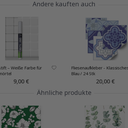
Andere kauften auch
tift – Weiße Farbe für
Fliesenaufkleber - Klassische
mörtel
Blau / 24 Stk
Special
9,00 €
Special
20,00 €
Price
Price
Ähnliche produkte