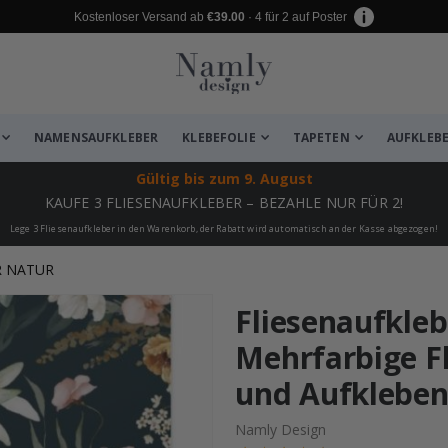
Kostenloser Versand ab
€39.00
· 4 für 2 auf Poster
NAMENSAUFKLEBER
KLEBEFOLIE
TAPETEN
AUFKLEB
Gültig bis
zum 9. August
KAUFE 3 FLIESENAUFKLEBER – BEZAHLE NUR FÜR 2!
Lege 3 Fliesenaufkleber in den Warenkorb, der Rabatt wird automatisch an der Kasse abgezogen!
R NATUR
zugefügt ✔️ Kostenloser Versand er
Fliesenaufkleb
Mehrfarbige F
und Aufkleben 
Namly Design