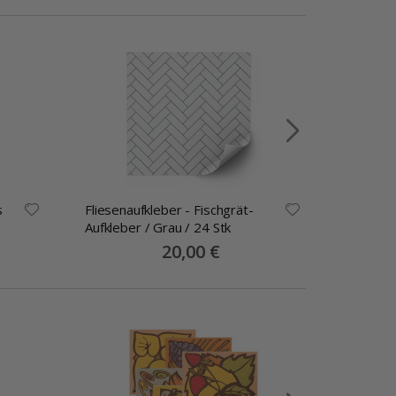
s
Fliesenaufkleber - Fischgrät-
Fliesena
Aufkleber / Grau / 24 Stk
Mehrfarb
Special
20,00 €
Price