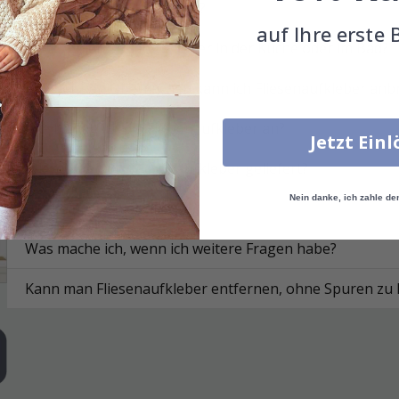
Was sind Fliesenaufkleber?
auf Ihre erste 
Funktionieren die Aufkleber in der Küche oder im Bad?
Auf welchen Oberflächen kann ich Fliesenaufkleber anb
Wie bringe ich die Fliesenaufkleber an?
Jetzt Ein
Wie werden die Fliesenaufkleber geliefert?
Nein danke, ich zahle de
Wie reinige ich die Fläche?
Was mache ich, wenn ich weitere Fragen habe?
Kann man Fliesenaufkleber entfernen, ohne Spuren zu 