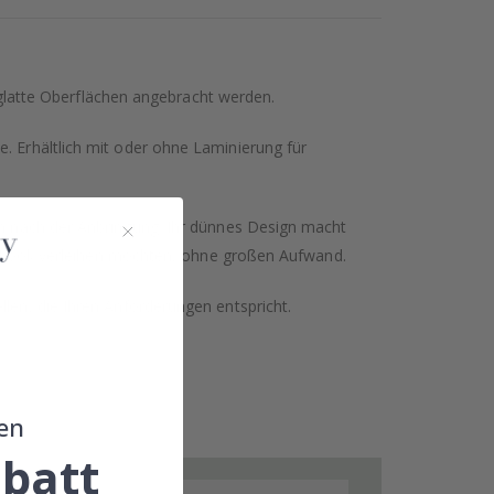
glatte Oberflächen angebracht werden.
. Erhältlich mit oder ohne Laminierung für
hen nach der Anbringung. Ihr dünnes Design macht
hen Look verleihen möchten, ohne großen Aufwand.
llen, die Ihren Anforderungen entspricht.
en
batt