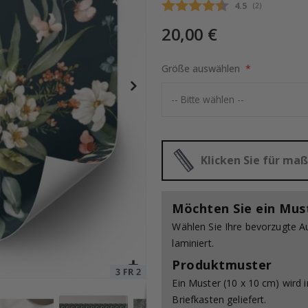
Durchschnittli
4.5
(
abgegebene be
2
)
20,00 €
24er-Set
Special
20,00 €
Größe auswählen
Price
Klicken Sie für m
Möchten Sie ein Mus
Wählen Sie Ihre bevorzugte A
laminiert.
Produktmuster
Ein Muster (10 x 10 cm) wird 
Briefkasten geliefert.