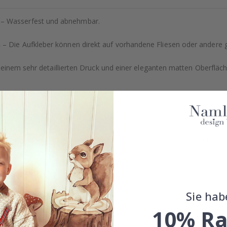
– Wasserfest und abnehmbar.
h
– Die Aufkleber können direkt auf vorhandene Fliesen oder andere 
einem sehr detaillierten Druck und einer eleganten matten Oberfläche
ähig, sondern bieten auch ein natürliches und professionelles Ausse
kt für diejenigen, die ihrem Zuhause schnell und stilvoll einen frisc
e Registerkarte "Sonderbestellung", um eine spezielle Größe zu beste
 unsere Tapetenkollektion an!
der Sonderanfertigungen, kontaktieren Sie uns bitte.
Sie hab
10% Ra