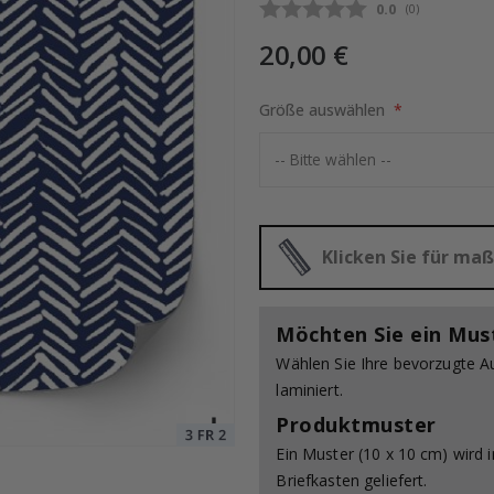
Durchschnittli
0.0
(
abgegebene be
0
)
20,00 €
leben / 24 Stk
Special
35,00 €
Größe auswählen
Price
Klicken Sie für m
Möchten Sie ein Mus
Wählen Sie Ihre bevorzugte A
laminiert.
Produktmuster
Ein Muster (10 x 10 cm) wird 
Briefkasten geliefert.