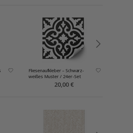
s
Fliesenaufkleber – Schwarz-
Fliesena
weißes Muster / 24er-Set
Muster
Special
20,00 €
Price