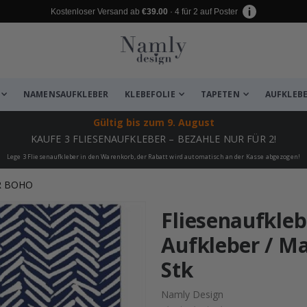
Kostenloser Versand ab
€39.00
· 4 für 2 auf Poster
NAMENSAUFKLEBER
KLEBEFOLIE
TAPETEN
AUFKLEB
Gültig bis
zum 9. August
KAUFE 3 FLIESENAUFKLEBER – BEZAHLE NUR FÜR 2!
Lege 3 Fliesenaufkleber in den Warenkorb, der Rabatt wird automatisch an der Kasse abgezogen!
R BOHO
zugefügt ✔️ Kostenloser Versand er
Fliesenaufklebe
Aufkleber / Ma
Stk
Namly Design