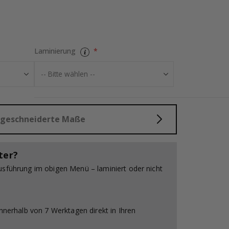
che Bewertung:
wertungen:
Fliesenaufkleb
Laminierung
aßgeschneiderte Maße
ter?
usführung im obigen Menü – laminiert oder nicht
innerhalb von 7 Werktagen direkt in Ihren