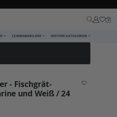
Artike
0
Wagen
ER
LEINWANDBILDER
WEITERE KATEGORIEN
reicht!
r - Fischgrät-
Wagen
Kasse
rine und Weiß / 24