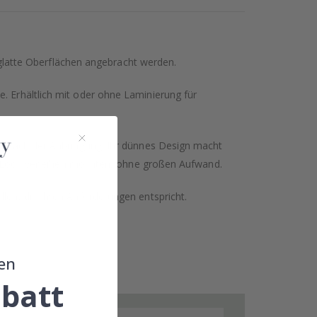
glatte Oberflächen angebracht werden.
. Erhältlich mit oder ohne Laminierung für
hen nach der Anbringung. Ihr dünnes Design macht
hen Look verleihen möchten, ohne großen Aufwand.
llen, die Ihren Anforderungen entspricht.
en
batt