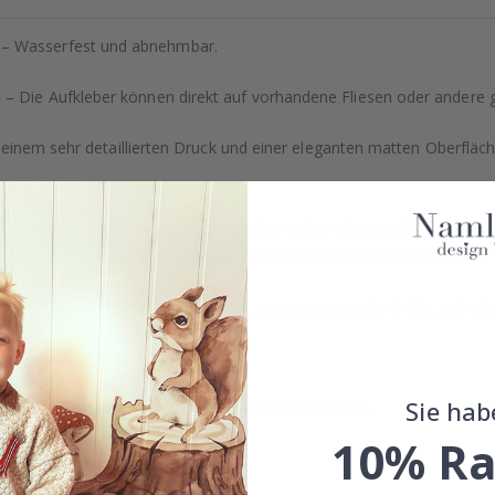
– Wasserfest und abnehmbar.
h
– Die Aufkleber können direkt auf vorhandene Fliesen oder andere 
einem sehr detaillierten Druck und einer eleganten matten Oberfläche
ähig, sondern bieten auch ein natürliches und professionelles Ausse
kt für diejenigen, die ihrem Zuhause schnell und stilvoll einen frisc
e Registerkarte "Sonderbestellung", um eine spezielle Größe zu beste
 unsere Tapetenkollektion an!
Sie hab
der Sonderanfertigungen, kontaktieren Sie uns bitte.
10% Ra