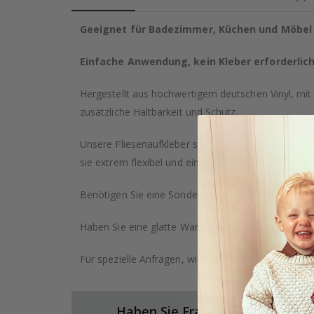
Geeignet für Badezimmer, Küchen und Möbel
Einfache Anwendung, kein Kleber erforderlic
Hergestellt aus hochwertigem deutschen Vinyl, mit 
zusätzliche Haltbarkeit und Schutz.
Unsere Fliesenaufkleber sind nicht nur strapazierf
sie extrem flexibel und einfach anzubringen. Perfe
Benötigen Sie eine Sondergröße? Klicken Sie auf di
Haben Sie eine glatte Wand? Schauen Sie sich auch
Für spezielle Anfragen, wie größere Bestellungen o
Haben Sie Fragen zu unseren