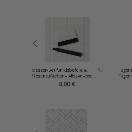
Messer-Set für Klebefolie &
Fugens
llage
Fliesenaufkleber – Alles-in-einem
Fugen
Montageset
Special
8,00 €
Price