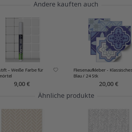
Andere kauften auch
tift – Weiße Farbe für
Fliesenaufkleber - Klassische
mörtel
Blau / 24 Stk
Special
9,00 €
Special
20,00 €
Price
Price
Ähnliche produkte