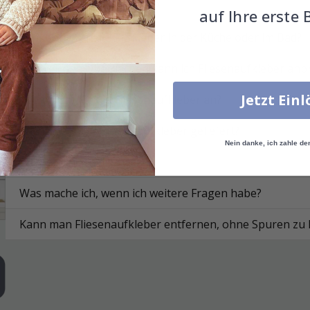
Was sind Fliesenaufkleber?
auf Ihre erste 
Funktionieren die Aufkleber in der Küche oder im Bad?
Auf welchen Oberflächen kann ich Fliesenaufkleber anb
Jetzt Ein
Wie bringe ich die Fliesenaufkleber an?
Wie werden die Fliesenaufkleber geliefert?
Nein danke, ich zahle de
Wie reinige ich die Fläche?
Was mache ich, wenn ich weitere Fragen habe?
Kann man Fliesenaufkleber entfernen, ohne Spuren zu 