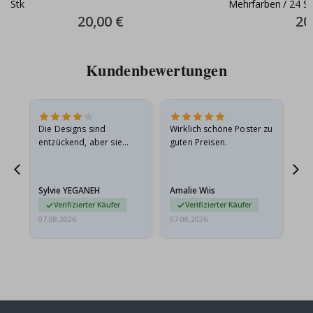
Stk
Mehrfarben / 24 St
Special
20,00 €
Spec
20
Price
Pric
Kundenbewertungen
in
Die Designs sind
Wirklich schöne Poster zu
All
r
entzückend, aber sie
guten Preisen.
sollten flach in einem
stabilen Umschlag
versendet werden. Weil
Sylvie YEGANEH
Amalie Wiis
Ka
sie…
Verifizierter Käufer
Verifizierter Käufer
07.08.2026
07.08.2026
07.