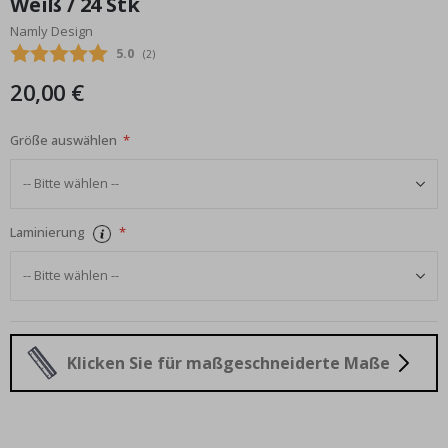
Weiß / 24 Stk
Bildgalerie
Namly Design
springen
Durchschnittliche Bewertung:
5.0
(
abgegebene bewertungen:
2
)
20,00 €
Größe auswählen
Laminierung
Klicken Sie für maßgeschneiderte Maße