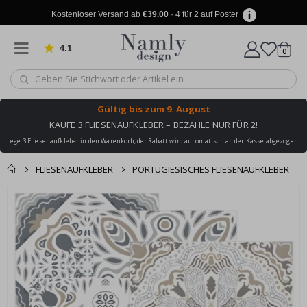
Kostenloser Versand ab
€39.00
· 4 für 2 auf Poster
4.1
Artike
von 1029 Bewertungen
0
Wagen
Gültig bis
zum 9. August
KAUFE 3 FLIESENAUFKLEBER – BEZAHLE NUR FÜR 2!
Lege 3 Fliesenaufkleber in den Warenkorb, der Rabatt wird automatisch an der Kasse abgezogen!
FLIESENAUFKLEBER
PORTUGIESISCHES FLIESENAUFKLEBER
Produkt zum
Zum
Wagen
Kasse
Ende
Warenkorb
der
hinzugefügt ✔️
Bildgalerie
Kostenloser Versand
springen
erreicht!