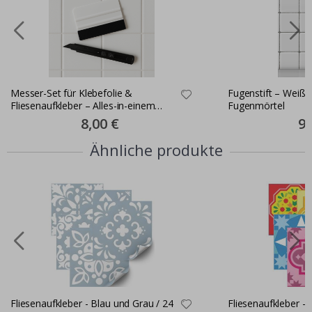
Messer-Set für Klebefolie &
Fugenstift – Weiße
Fliesenaufkleber – Alles-in-einem
Fugenmörtel
Montageset
Special
8,00 €
Spe
9,
Price
Pri
Ähnliche produkte
Fliesenaufkleber - Blau und Grau / 24
Fliesenaufkleber - 