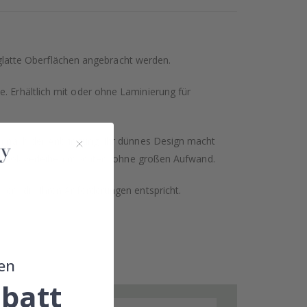
glatte Oberflächen angebracht werden.
. Erhältlich mit oder ohne Laminierung für
hen nach der Anbringung. Ihr dünnes Design macht
hen Look verleihen möchten, ohne großen Aufwand.
llen, die Ihren Anforderungen entspricht.
en
batt