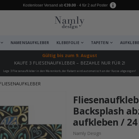
Kostenloser Versand ab
€39.00
· 4 für 2 auf Poster
NAMENSAUFKLEBER
KLEBEFOLIE
TAPETEN
AUFKLEB
Gültig bis
zum 9. August
KAUFE 3 FLIESENAUFKLEBER – BEZAHLE NUR FÜR 2!
Lege 3 Fliesenaufkleber in den Warenkorb, der Rabatt wird automatisch an der Kasse abgezogen!
FLIESENAUFKLEBER
zugefügt ✔️ Kostenloser Versand er
Fliesenaufklebe
Backsplash ab
aufkleben / 24
Namly Design