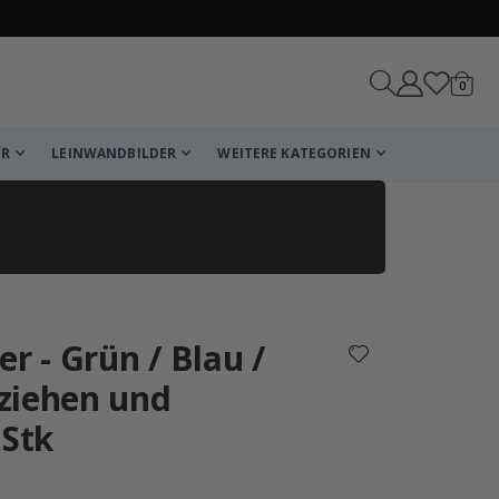
Artike
0
Wagen
ER
LEINWANDBILDER
WEITERE KATEGORIEN
reicht!
r - Grün / Blau /
Wagen
Kasse
ziehen und
 Stk