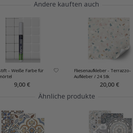
Andere kauften auch
tift – Weiße Farbe für
Fliesenaufkleber - Terrazzo-
mörtel
Aufkleber / 24 Stk
Special
9,00 €
Special
20,00 €
Price
Price
Ähnliche produkte