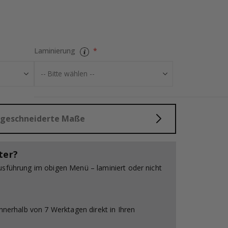
che Bewertung:
wertungen:
Fliesenaufkleb
Laminierung
aßgeschneiderte Maße
ter?
usführung im obigen Menü – laminiert oder nicht
innerhalb von 7 Werktagen direkt in Ihren