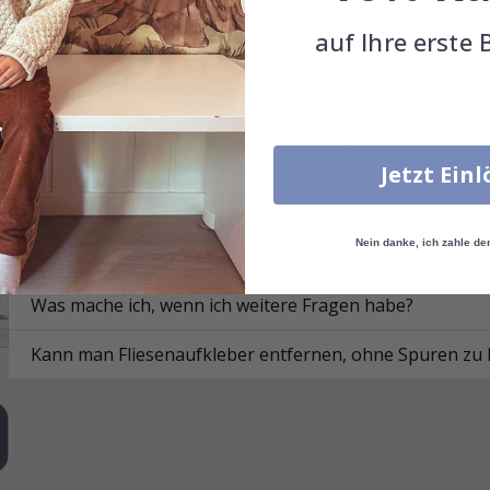
Was sind Fliesenaufkleber?
auf Ihre erste 
Funktionieren die Aufkleber in der Küche oder im Bad?
Auf welchen Oberflächen kann ich Fliesenaufkleber anb
Wie bringe ich die Fliesenaufkleber an?
Jetzt Ein
Wie werden die Fliesenaufkleber geliefert?
Nein danke, ich zahle de
Wie reinige ich die Fläche?
Was mache ich, wenn ich weitere Fragen habe?
Kann man Fliesenaufkleber entfernen, ohne Spuren zu 