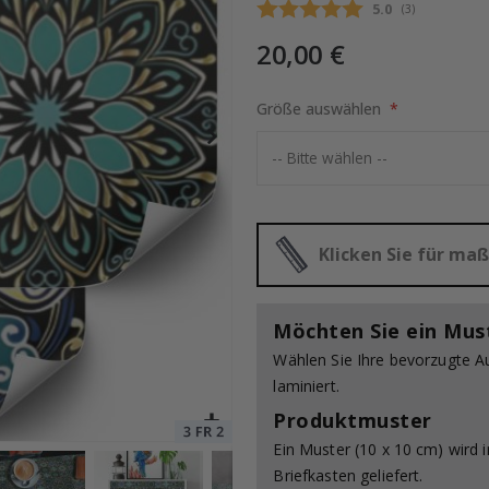
Durchschnittli
5.0
(
abgegebene be
3
)
20,00 €
Special
20,00 €
Größe auswählen
Price
Klicken Sie für m
Möchten Sie ein Mus
Wählen Sie Ihre bevorzugte A
laminiert.
Produktmuster
Ein Muster (10 x 10 cm) wird 
Briefkasten geliefert.