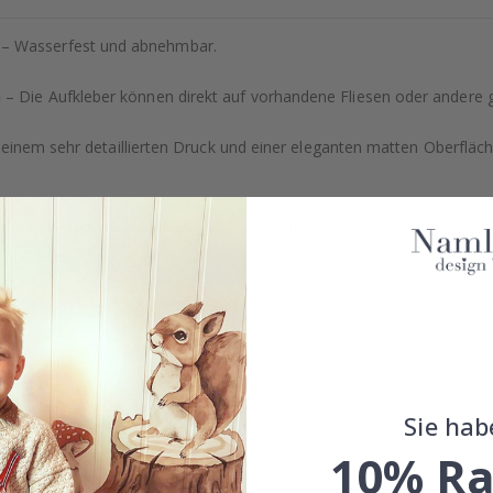
– Wasserfest und abnehmbar.
h
– Die Aufkleber können direkt auf vorhandene Fliesen oder andere 
einem sehr detaillierten Druck und einer eleganten matten Oberfläche
ähig, sondern bieten auch ein natürliches und professionelles Ausse
kt für diejenigen, die ihrem Zuhause schnell und stilvoll einen frisc
e Registerkarte "Sonderbestellung", um eine spezielle Größe zu beste
 unsere Tapetenkollektion an!
der Sonderanfertigungen, kontaktieren Sie uns bitte.
Sie hab
10% Ra