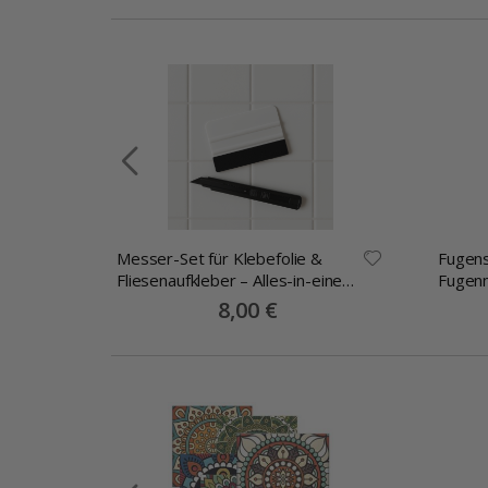
Messer-Set für Klebefolie &
Fugens
-
Fliesenaufkleber – Alles-in-einem
Fugen
Montageset
Special
8,00 €
Price