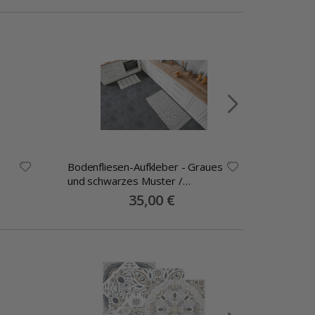
Bodenfliesen-Aufkleber - Graues
Fliesena
und schwarzes Muster /
Marmor 
Abziehen und Aufkleben / 24 Stk
Special
35,00 €
Price