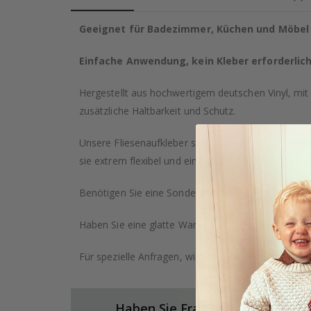
Geeignet für Badezimmer, Küchen und Möbel
Einfache Anwendung, kein Kleber erforderlic
Hergestellt aus hochwertigem deutschen Vinyl, mit 
zusätzliche Haltbarkeit und Schutz.
Unsere Fliesenaufkleber sind nicht nur strapazierf
sie extrem flexibel und einfach anzubringen. Perfe
Benötigen Sie eine Sondergröße? Klicken Sie auf di
Haben Sie eine glatte Wand? Schauen Sie sich auch
Für spezielle Anfragen, wie größere Bestellungen o
Haben Sie Fragen zu unseren