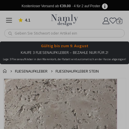
Kostenloser Versand ab
€39.00
· 4 für 2 auf Poster
4.1
Artike
von 1025 Bewertungen
0
Wagen
Gültig bis
zum 9. August
KAUFE 3 FLIESENAUFKLEBER – BEZAHLE NUR FÜR 2!
Lege 3 Fliesenaufkleber in den Warenkorb, der Rabatt wird automatisch an der Kasse abgezogen!
FLIESENAUFKLEBER
FLIESENAUFKLEBER STEIN
Produkt zum
Zum
Wagen
Kasse
Ende
Warenkorb
der
hinzugefügt ✔️
Bildgalerie
Kostenloser Versand
springen
erreicht!