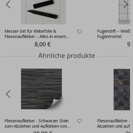
Messer-Set für Klebefolie &
Fugenstift – Weiße
Fliesenaufkleber – Alles-in-einem
Fugenmörtel
Montageset
Special
8,00 €
Spe
9,
Price
Pri
Ähnliche produkte
Fliesenaufkleber - Schwarzer Stein
Fliesenaufkleber - 
zum Abziehen und Aufkleben von
Abziehen und aufkl
Fliesen / 24 Stk
Special
Spec