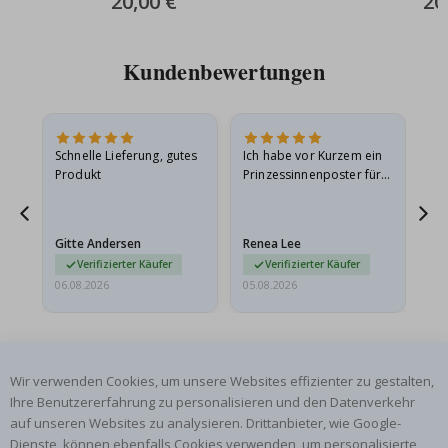
20,00 €
20
Price
Pric
Kundenbewertungen
Schnelle Lieferung, gutes
Ich habe vor Kurzem ein
Ich
Produkt
Prinzessinnenposter für
das
ts
meine Enkelin bestellt.
ge
Das Poster kam beim
Ra
at
Versand leicht
au
Gitte Andersen
Renea Lee
Sa
beschädigt…
au
Verifizierter Käufer
Verifizierter Käufer
06.08.2026
05.08.2026
05.
Wir verwenden Cookies, um unsere Websites effizienter zu gestalten,
Ihre Benutzererfahrung zu personalisieren und den Datenverkehr
auf unseren Websites zu analysieren. Drittanbieter, wie Google-
ABONNIERE UNSEREN NEWSLETTER
Dienste, können ebenfalls Cookies verwenden, um personalisierte