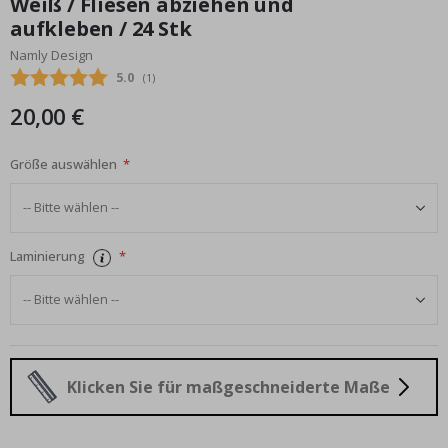
Weiß / Fliesen abziehen und
Bildgalerie
aufkleben / 24 Stk
springen
Namly Design
Durchschnittliche Bewertung:
5.0
(
abgegebene bewertungen:
1
)
20,00 €
Größe auswählen
Laminierung
Klicken Sie für maßgeschneiderte Maße