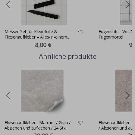
Messer-Set für Klebefolie &
Fugenstift – Weiße
Fliesenaufkleber – Alles-in-einem
Fugenmörtel
Montageset
Special
8,00 €
Spe
9,
Price
Pri
Ähnliche produkte
Fliesenaufkleber - Marmor / Grau /
Fliesenaufkleber -
Abziehen und aufkleben / 24 Stk
/ Abziehen und auf
Special
Spec