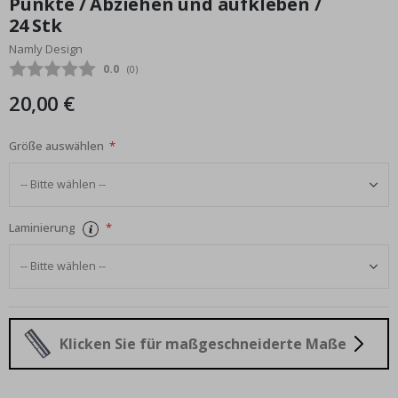
Punkte / Abziehen und aufkleben /
Bildgalerie
24 Stk
springen
Namly Design
Durchschnittliche Bewertung:
0.0
(
abgegebene bewertungen:
0
)
20,00 €
Größe auswählen
Laminierung
Klicken Sie für maßgeschneiderte Maße