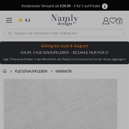
Kostenloser Versand ab
€39.00
· 4 für 2 auf Poster
4.1
Artike
von 1025 Bewertungen
0
Wagen
Gültig bis
zum 9. August
KAUFE 3 FLIESENAUFKLEBER – BEZAHLE NUR FÜR 2!
Lege 3 Fliesenaufkleber in den Warenkorb, der Rabatt wird automatisch an der Kasse abgezogen!
FLIESENAUFKLEBER
MARMOR
Produkt zum
Zum
Wagen
Kasse
Ende
Warenkorb
der
hinzugefügt ✔️
Bildgalerie
Kostenloser Versand
springen
erreicht!