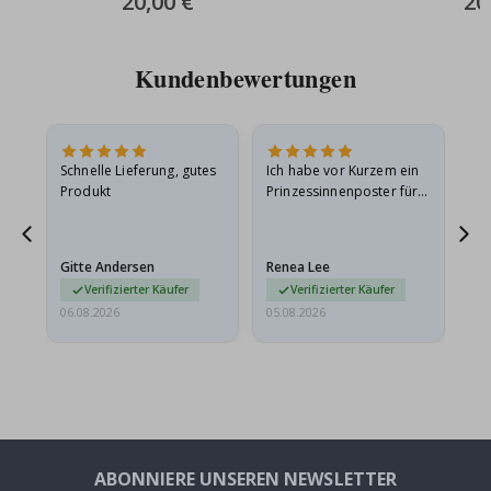
20,00 €
20
Price
Pric
Kundenbewertungen
Schnelle Lieferung, gutes
Ich habe vor Kurzem ein
Ich
Produkt
Prinzessinnenposter für
das
ts
meine Enkelin bestellt.
ge
Das Poster kam beim
Ra
at
Versand leicht
au
Gitte Andersen
Renea Lee
Sa
beschädigt…
au
Verifizierter Käufer
Verifizierter Käufer
06.08.2026
05.08.2026
05.
ABONNIERE UNSEREN NEWSLETTER