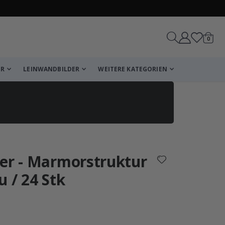
Artike
0
Wagen
ER
LEINWANDBILDER
WEITERE KATEGORIEN
reicht!
ber - Marmorstruktur
Wagen
Kasse
u / 24 Stk
che Bewertung:
wertungen: