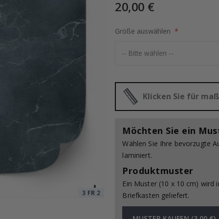
20,00 €
Größe auswählen
Special
20,00 €
Price
Klicken Sie für m
Möchten Sie ein Mus
Wählen Sie Ihre bevorzugte A
laminiert.
Produktmuster
Ein Muster (10 x 10 cm) wird 
Briefkasten geliefert.
MUSTER KAUFEN (3.00 €)