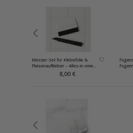
Messer-Set für Klebefolie &
Fugens
-
Fliesenaufkleber – Alles-in-einem
Fugen
Montageset
€
Special
8,00 €
Price