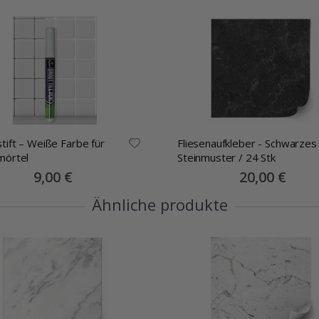
tift – Weiße Farbe für
Fliesenaufkleber - Schwarzes
mörtel
Steinmuster / 24 Stk
Special
9,00 €
Special
20,00 €
Price
Price
Ähnliche produkte