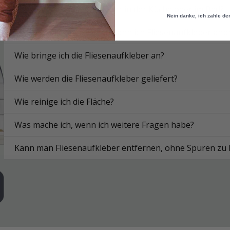
Funktionieren die Aufkleber in der Küche oder im Bad?
Nein danke, ich zahle de
Auf welchen Oberflächen kann ich Fliesenaufkleber anb
Wie bringe ich die Fliesenaufkleber an?
Wie werden die Fliesenaufkleber geliefert?
Wie reinige ich die Fläche?
Was mache ich, wenn ich weitere Fragen habe?
Kann man Fliesenaufkleber entfernen, ohne Spuren zu 