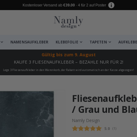
Kostenloser Versand ab
€39.00
· 4 für 2 auf Poster
NAMENSAUFKLEBER
KLEBEFOLIE
TAPETEN
AUFKLEB
Gültig bis
zum 9. August
KAUFE 3 FLIESENAUFKLEBER – BEZAHLE NUR FÜR 2!
Lege 3 Fliesenaufkleber in den Warenkorb, der Rabatt wird automatisch an der Kasse abgezogen!
zugefügt ✔️ Kostenloser Versand er
Fliesenaufkle
/ Grau und Bla
Namly Design
Durchschnittli
5.0
(
abgegebene be
1
)