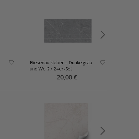
Fliesenaufkleber – Dunkelgrau
Fliesena
und Weiß / 24er-Set
Stk
Special
20,00 €
Price