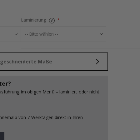
Laminierung
Fliesenaufkleb
aßgeschneiderte Maße
ter?
usführung im obigen Menü – laminiert oder nicht
innerhalb von 7 Werktagen direkt in Ihren