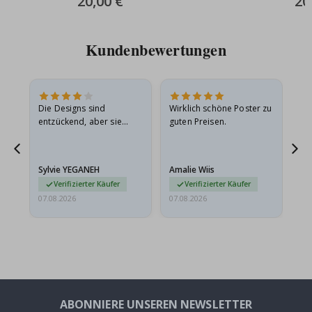
20,00 €
20
Price
Pric
Kundenbewertungen
in
Die Designs sind
Wirklich schöne Poster zu
All
r
entzückend, aber sie
guten Preisen.
sollten flach in einem
stabilen Umschlag
versendet werden. Weil
Sylvie YEGANEH
Amalie Wiis
Ka
sie…
Verifizierter Käufer
Verifizierter Käufer
07.08.2026
07.08.2026
07.
ABONNIERE UNSEREN NEWSLETTER