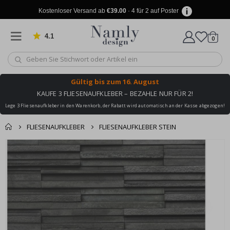
Kostenloser Versand ab
€39.00
· 4 für 2 auf Poster
4.1
Artike
von 1034 Bewertungen
0
Wagen
Gültig bis
zum 16. August
KAUFE 3 FLIESENAUFKLEBER – BEZAHLE NUR FÜR 2!
Lege 3 Fliesenaufkleber in den Warenkorb, der Rabatt wird automatisch an der Kasse abgezogen!
FLIESENAUFKLEBER
FLIESENAUFKLEBER STEIN
Produkt zum
Zum
Wagen
Kasse
Ende
Warenkorb
der
hinzugefügt ✔️
Bildgalerie
Kostenloser Versand
springen
erreicht!