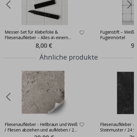
Messer-Set für Klebefolie &
Fugenstift – Weiße
Fliesenaufkleber – Alles-in-einem
Fugenmörtel
Montageset
Special
8,00 €
Spe
9,
Price
Pri
Ähnliche produkte
Fliesenaufkleber - Hellbraun und Weiß
Fliesenaufkleber -
/ Fliesen abziehen und aufkleben / 24
Steinmuster / 24 S
Stk
Special
Spec