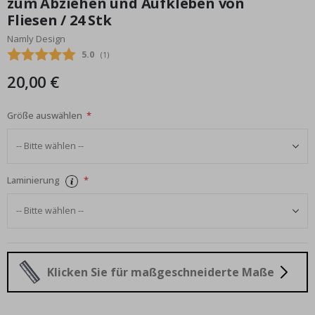
zum Abziehen und Aufkleben von
Bildgalerie
Fliesen / 24 Stk
springen
Namly Design
Durchschnittliche Bewertung:
5.0
(
abgegebene bewertungen:
1
)
20,00 €
Größe auswählen
Laminierung
Klicken Sie für maßgeschneiderte Maße