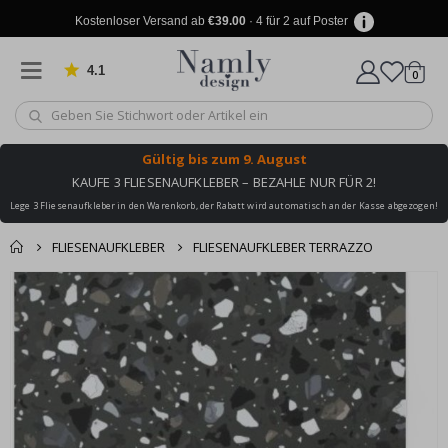
Kostenloser Versand ab
€39.00
· 4 für 2 auf Poster
4.1
Artike
von 1030 Bewertungen
0
Wagen
Gültig bis
zum 9. August
KAUFE 3 FLIESENAUFKLEBER – BEZAHLE NUR FÜR 2!
Lege 3 Fliesenaufkleber in den Warenkorb, der Rabatt wird automatisch an der Kasse abgezogen!
FLIESENAUFKLEBER
FLIESENAUFKLEBER TERRAZZO
Produkt zum
Zum
Wagen
Kasse
Ende
Warenkorb
der
hinzugefügt ✔️
Bildgalerie
Kostenloser Versand
springen
erreicht!