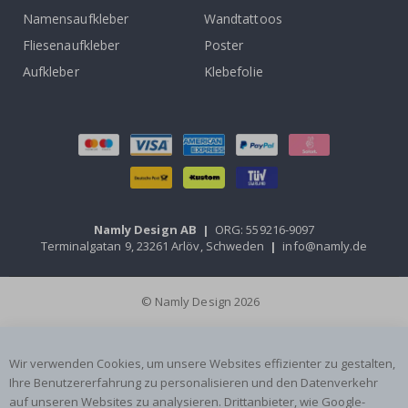
Namensaufkleber
Wandtattoos
Fliesenaufkleber
Poster
Aufkleber
Klebefolie
Namly Design AB
|
ORG: 559216-9097
Terminalgatan 9, 23261 Arlöv, Schweden
|
info@namly.de
© Namly Design 2026
Wir verwenden Cookies, um unsere Websites effizienter zu gestalten,
Ihre Benutzererfahrung zu personalisieren und den Datenverkehr
auf unseren Websites zu analysieren. Drittanbieter, wie Google-