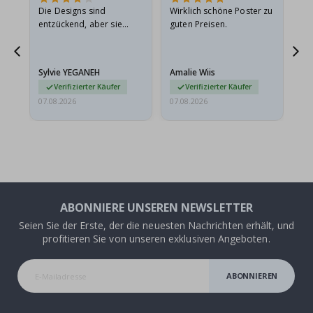
in
Die Designs sind
Wirklich schöne Poster zu
All
r
entzückend, aber sie
guten Preisen.
sollten flach in einem
stabilen Umschlag
versendet werden. Weil
Sylvie YEGANEH
Amalie Wiis
Ka
sie…
Verifizierter Käufer
Verifizierter Käufer
07.08.2026
07.08.2026
07.
ABONNIERE UNSEREN NEWSLETTER
Seien Sie der Erste, der die neuesten Nachrichten erhält, und
profitieren Sie von unseren exklusiven Angeboten.
ABONNIEREN