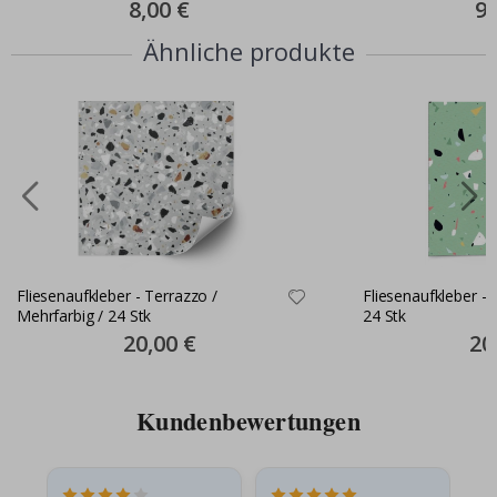
Montageset
Special
8,00 €
Spe
9,
Price
Pri
Ähnliche produkte
Fliesenaufkleber - Terrazzo /
Fliesenaufkleber - 
Mehrfarbig / 24 Stk
24 Stk
Special
20,00 €
Spec
20
Price
Pric
Kundenbewertungen