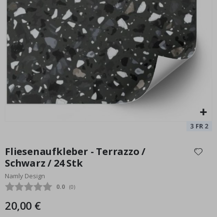
Fliesenaufkleber - Fischgrät-Aufkleber / Grau / 02 / 24 Stk
Special
20,00 €
Price
Zum
Anfang
Fliesenaufkleber - Terrazzo /
der
Schwarz / 24 Stk
Bildgalerie
Namly Design
springen
Durchschnittliche Bewertung:
0.0
(
abgegebene bewertungen:
0
)
20,00 €