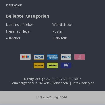
Inspiration
Beliebte Kategorien
Namensaufkleber
Wandtattoos
Fliesenaufkleber
Poster
Aufkleber
Klebefolie
Namly Design AB
|
ORG: 559216-9097
Terminalgatan 9, 23261 Arlöv, Schweden
|
info@namly.de
© Namly Design 2026