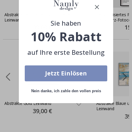
Abstrakte Leinwandkunst - Einzelne
Personalisiertes P
Leinwand
Weiß-Herz-Fotocol
Sie haben
Special
39,00 €
Spec
15
Price
Pric
10% Rabatt
Ähnliche produkte
auf Ihre erste Bestellung
Jetzt Einlösen
Nein danke, ich zahle den vollen preis
Abstrakte Gold Leinwand
Abstrakte Blaue u
Leinwand
Special
39,00 €
Price
Spec
39
Pric