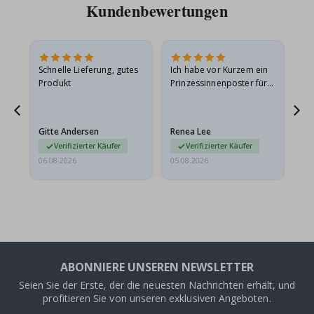
Kundenbewertungen
Schnelle Lieferung, gutes
Ich habe vor Kurzem ein
Ich
Produkt
Prinzessinnenposter für
das
ts
meine Enkelin bestellt.
ge
Das Poster kam beim
Ra
at
Versand leicht
au
Gitte Andersen
Renea Lee
Sa
beschädigt…
au
Verifizierter Käufer
Verifizierter Käufer
06.08.2026
05.08.2026
05.
ABONNIERE UNSEREN NEWSLETTER
Seien Sie der Erste, der die neuesten Nachrichten erhält, und
profitieren Sie von unseren exklusiven Angeboten.