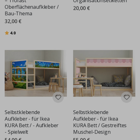
– Trofast
Organisationsetiketten
Oberflächenaufkleber /
20,00 €
Bau-Thema
32,00 €
Bewertung:
von 5 Sternen
4.0
Selbstklebende
Selbstklebende
Aufkleber - für Ikea
Aufkleber - für Ikea
KURA Bett / - Aufkleber
KURA Bett / Gestreiftes
- Spielwelt
Muschel-Design
54,00 €
55,00 €