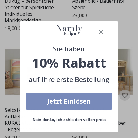
Duktig – persönlicher
Abziehbild / Bauernhof
Sticker für Spielküche –
Szene
Individuelles
23,00 €
Markisendesign
Bewertung:
von 5 Sternen
5.0
18,00 €
Sie haben
10% Rabatt
auf Ihre erste Bestellung
Jetzt Einlösen
Selbstklebende
Selbstklebende
Aufkleber – für Ikea
Aufkleber – für Ikea
Nein danke, ich zahle den vollen preis
KURA Bett / - Aufkleber
KURA-Bett / - Aufkleber
- Regenbogendesign
- Rattanmuster
54,00 €
54,00 €