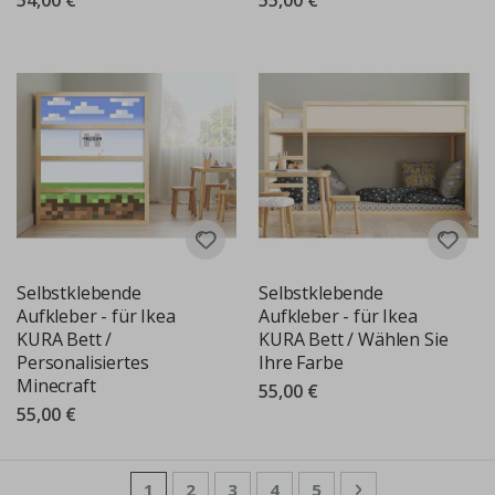
Selbstklebende
Selbstklebende
Aufkleber - für Ikea
Aufkleber - für Ikea
KURA Bett /
KURA Bett / Wählen Sie
Personalisiertes
Ihre Farbe
Minecraft
55,00 €
55,00 €
Seite
Sie lesen gerade die Seite
Seite
Seite
Seite
Seite
Seite
Weiter
1
2
3
4
5