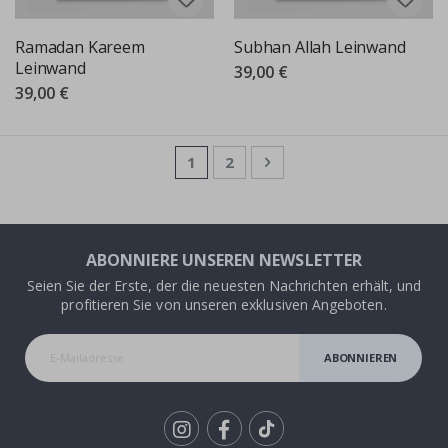
Ramadan Kareem
Subhan Allah Leinwand
Leinwand
39,00 €
39,00 €
Seite
Sie lesen gerade die Seite
Seite
Seite
Weiter
1
2
ABONNIERE UNSEREN NEWSLETTER
Seien Sie der Erste, der die neuesten Nachrichten erhält, und
profitieren Sie von unseren exklusiven Angeboten.
ABONNIEREN