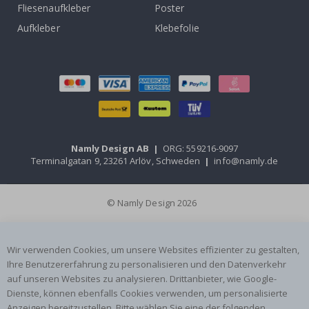
Fliesenaufkleber
Poster
Aufkleber
Klebefolie
Namly Design AB
|
ORG: 559216-9097
Terminalgatan 9, 23261 Arlöv, Schweden
|
info@namly.de
© Namly Design 2026
Wir verwenden Cookies, um unsere Websites effizienter zu gestalten,
Ihre Benutzererfahrung zu personalisieren und den Datenverkehr
auf unseren Websites zu analysieren. Drittanbieter, wie Google-
Dienste, können ebenfalls Cookies verwenden, um personalisierte
Anzeigen bereitzustellen. Bitte wählen Sie eine der folgenden