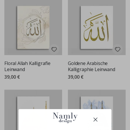
Floral Allah Kalligrafie
Goldene Arabische
Leinwand
Kalligraphie Leinwand
39,00 €
39,00 €