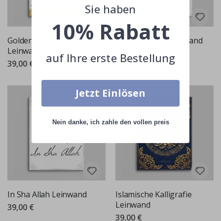
Sie haben
10% Rabatt
Goldene Kuppel
Grüne Kuppel Leinwand
Leinwand
39,00 €
auf Ihre erste Bestellung
39,00 €
Jetzt Einlösen
Nein danke, ich zahle den vollen preis
In Sha Allah Leinwand
Islamische Kalligrafie
Leinwand
39,00 €
39,00 €