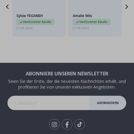
sollten flach in einem
stabilen Umschlag
versendet werden. Weil
Sylvie YEGANEH
Amalie Wiis
Ka
sie…
Verifizierter Käufer
Verifizierter Käufer
07.08.2026
07.08.2026
07.
ABONNIERE UNSEREN NEWSLETTER
Seien Sie der Erste, der die neuesten Nachrichten erhält, und
profitieren Sie von unseren exklusiven Angeboten.
ABONNIEREN
Tik