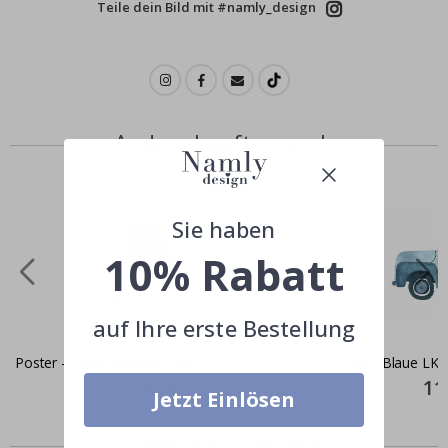
Teile dein Bild mit #namly_design
Andere kauften auch
Sie haben
10% Rabatt
auf Ihre erste Bestellung
Poster - Prada Mailand Italien
Poster - Blaue LK
Special
11,00 €
Spec
11
Jetzt Einlösen
Price
Pric
Ähnliche produkte