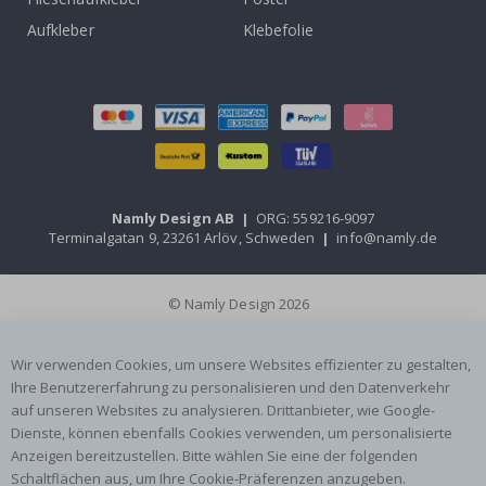
Aufkleber
Klebefolie
Namly Design AB
|
ORG: 559216-9097
Terminalgatan 9, 23261 Arlöv, Schweden
|
info@namly.de
© Namly Design 2026
Wir verwenden Cookies, um unsere Websites effizienter zu gestalten,
Ihre Benutzererfahrung zu personalisieren und den Datenverkehr
auf unseren Websites zu analysieren. Drittanbieter, wie Google-
Dienste, können ebenfalls Cookies verwenden, um personalisierte
Anzeigen bereitzustellen. Bitte wählen Sie eine der folgenden
Schaltflächen aus, um Ihre Cookie-Präferenzen anzugeben.