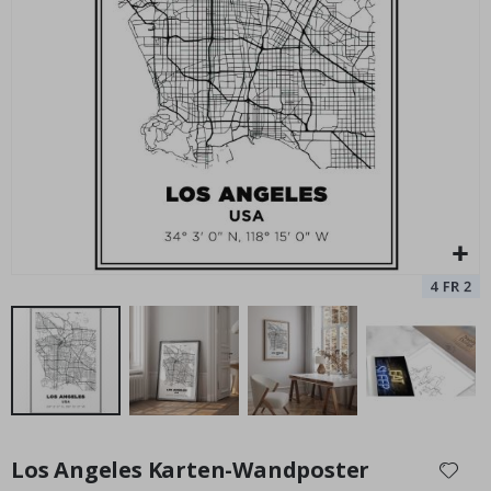
Personalisierte Poster - Stadtkarte
Special
15,00 €
Price
Zum
Anfang
Los Angeles Karten-Wandposter
der