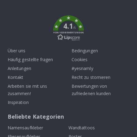
To
k
4.1
/5
VON 1029 BEWERTUNGEN
Über uns
Bedingungen
Häufig gestellte fragen
Cookies
Anleitungen
#yesnamly
Kontakt
Recht zu stornieren
Arbeiten sie mit uns
Bewertungen von
zusammen!
zufriedenen kunden
Inspiration
Beliebte Kategorien
Namensaufkleber
Wandtattoos
Fliesenaufkleber
Poster