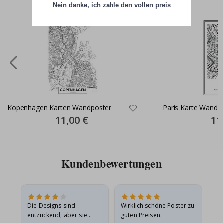
Nein danke, ich zahle den vollen preis
Kopenhagen Karten Wandposter
Paris Karte Wandp
Special
11,00 €
Spec
11
Price
Pric
Kundenbewertungen
in
Die Designs sind
Wirklich schöne Poster zu
All
r
entzückend, aber sie
guten Preisen.