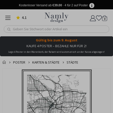
Kostenloser Versand ab
€39.00
· 4 für 2 auf Poster
4.1
Artike
von 1029 Bewertungen
0
Wagen
Gültig bis
zum 9. August
KAUFE 4 POSTER – BEZAHLE NUR FÜR 2!
Lege 4 Poster in den Warenkorb, der Rabatt wird automatisch an der Kasse abgezogen!
POSTER
KARTEN & STÄDTE
STÄDTE
Produkt zum
Zum
Wagen
Kasse
Ende
Warenkorb
der
hinzugefügt ✔️
Bildgalerie
Kostenloser Versand
springen
erreicht!