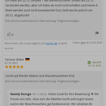
Rezensionstext:
Ich habe am 22.12. bestellt – die Namensschilder sollten am 23.12.
5
versendet werden, aber ich habe sie noch nicht erhalten und meine E-
Sternen
Mails werden auch nicht beantwortet! Das Geld wurde jedoch am
30.12. abgebucht!
Dies ist eine automatische Übersetzung. Original anzeigen.
0
Bewertung(en)
Stimme
zu
Extern geprüft 23.04.2026
Rezension, die ursprünglich auf
namly.dk
erstellt
wurde
Autor
Tennur Beke
Bewertungsdatum:
Verifiziert
der
KÄUFER
23.10.2025
Kau
02.10.2025
Rezension:
Bewertung:
5.0
von
Rezensionstext:
Leicht auf Kleider Kleben und Waschmaschinen Fest
5
Dies ist eine automatische Übersetzung. Original anzeigen.
Sternen
Antworten
Namly Design
:
Vielen Dank für Ihre Bewertung! 🌟 Wir
(18.11.2025)
von:
freuen uns sehr, dass sich die Etiketten leicht anbringen lassen
und in der Waschmaschine gut funktionieren. Wir schätzen Ihr