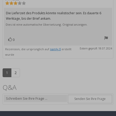
Rezension:
Bewertung:
3.0
von
Rezensionstext:
Die Lieferzeit des Produkts könnte realistischer sein. Es dauerte 6
5
Werktage, bis der Brief ankam.
Sternen
Dies ist eine automatische Übersetzung. Original anzeigen.
0
Bewertung(en)
Stimme
zu
Extern geprüft 18.07.2024
Rezension, die ursprünglich auf
namly.fi
erstellt
wurde
1
2
Q&A
Senden Sie Ihre Frage