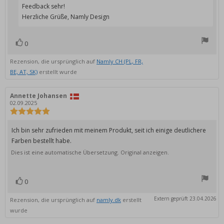
Feedback sehr!
Herzliche Grüße, Namly Design
0
Bewertung(en)
Stimme
zu
Rezension, die ursprünglich auf
Namly CH (PL, FR,
BE, AT, SK)
erstellt wurde
Autor
Annette Johansen
Bewertungsdatum:
der
02.09.2025
Rezension:
Bewertung:
5.0
von
Rezensionstext:
Ich bin sehr zufrieden mit meinem Produkt, seit ich einige deutlichere
5
Farben bestellt habe.
Sternen
Dies ist eine automatische Übersetzung. Original anzeigen.
0
Bewertung(en)
Stimme
zu
Extern geprüft 23.04.2026
Rezension, die ursprünglich auf
namly.dk
erstellt
wurde