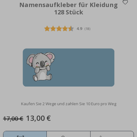
Namensaufkleber für Kleidung
128 Stück
Selbstklebende Aufkleber – Trofast Box Aufkleber / Größe
auswählen / Stripes green-cream
Durchschnittliche Bewertun
4.9
(
abgegebene bewertungen:
18
)
Special
8,00 €
Price
Kaufen Sie 2 Wege und zahlen Sie 10 Euro pro Weg
13,00 €
17,00 €