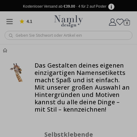
Kostenloser Versand ab
€39.00
· 4 für 2 auf Poster
4.1
Artike
von 1029 Bewertungen
0
Wagen
Produkt zum
Wagen
Kasse
Das Gestalten deines eigenen
Warenkorb
einzigartigen Namensetiketts
hinzugefügt ✔️
macht Spaß und ist einfach.
Kostenloser Versand
Mit unserer großen Auswahl an
Hintergründen und Motiven
erreicht!
kannst du
alle deine Dinge –
mit Stil – kennzeichnen!
Selbstklebende