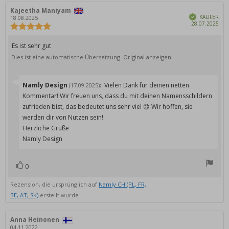
Autor
Kajeetha Maniyam
Bewertungsdatum:
Verifiziert
der
KÄUFER
18.08.2025
Kau
28.07.2025
Rezension:
Bewertung:
5.0
von
Rezensionstext:
Es ist sehr gut
5
Dies ist eine automatische Übersetzung. Original anzeigen.
Sternen
Antworten
Namly Design
:
Vielen Dank für deinen netten
(17.09.2025)
von:
Kommentar! Wir freuen uns, dass du mit deinen Namensschildern
zufrieden bist, das bedeutet uns sehr viel 😊 Wir hoffen, sie
werden dir von Nutzen sein!
Herzliche Grüße
Namly Design
0
Bewertung(en)
Stimme
zu
Rezension, die ursprünglich auf
Namly CH (PL, FR,
BE, AT, SK)
erstellt wurde
Autor
Anna Heinonen
Bewertungsdatum:
der
04.11.2022