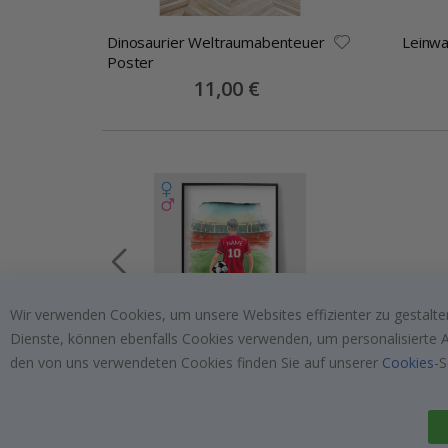
wer
Dinosaurier Weltraumabenteuer
Leinwa
Poster
Special
11,00 €
Price
Wir verwenden Cookies, um unsere Websites effizienter zu gestalten
Dienste, können ebenfalls Cookies verwenden, um personalisierte An
Personalisierte Poster - Fußball
Person
den von uns verwendeten Cookies finden Sie auf unserer
Cookies
-S
Kind
Fußbal
Special
15,00 €
Price