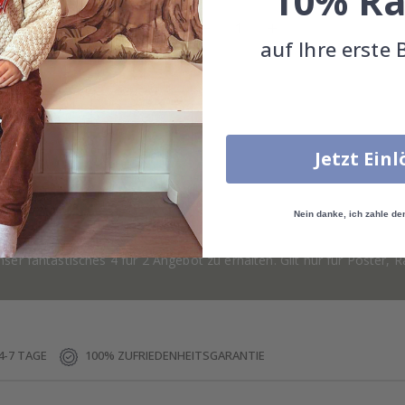
10% Ra
auf Ihre erste 
Jetzt Ein
Eichenrahmen
Walnussrahmen
Nein danke, ich zahle de
Du hast hinzugefügt 0 von 4 Poster
ser fantastisches 4 für 2 Angebot zu erhalten. Gilt nur für Poster,
4-7 TAGE
100% ZUFRIEDENHEITSGARANTIE