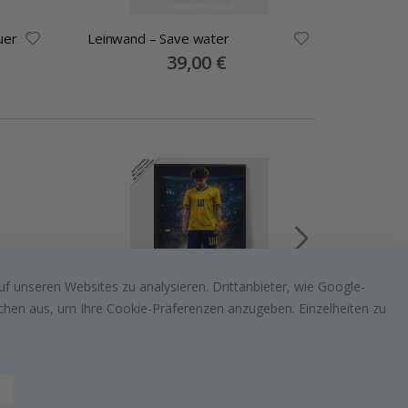
uer
Leinwand – Save water
Plakat -
Special
39,00 €
Price
f unseren Websites zu analysieren. Drittanbieter, wie Google-
lächen aus, um Ihre Cookie-Präferenzen anzugeben. Einzelheiten zu
Personalisiertes Poster -
Personal
Legendärer Fußballspieler - KI
Lustiger
Poster
Poster
Special
15,00 €
Price