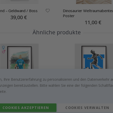
nd – Geldwand / Boss
Dinosaurier Weltraumabente
Poster
Special
39,00 €
Price
Special
11,00 €
Price
Ähnliche produkte
, Ihre Benutzererfahrung zu personalisieren und den Datenverkehr au
zeigen bereitzustellen. Bitte wählen Sie eine der folgenden Schaltf
alisierte Poster -
Personalisierte Poster -
eite.
lspieler
Fußballjungen Design
Special
15,00 €
Special
15,00 €
Price
Price
COOKIES AKZEPTIEREN
COOKIES VERWALTEN