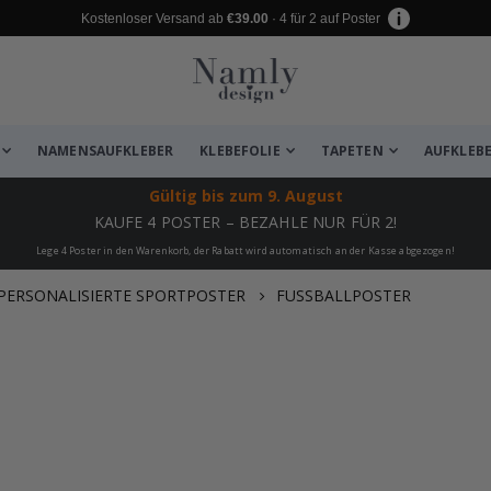
Kostenloser Versand ab
€39.00
· 4 für 2 auf Poster
NAMENSAUFKLEBER
KLEBEFOLIE
TAPETEN
AUFKLEB
Gültig bis
zum 9. August
KAUFE 4 POSTER – BEZAHLE NUR FÜR 2!
Lege 4 Poster in den Warenkorb, der Rabatt wird automatisch an der Kasse abgezogen!
PERSONALISIERTE SPORTPOSTER
FUSSBALLPOSTER
zugefügt ✔️ Kostenloser Versand er