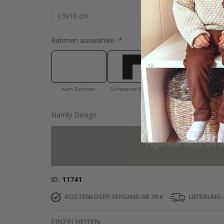
Rahmen auswählen
Kein Rahmen
Schwarzer Rahmen
Weißer Rahmen
Namly Design
Füge mehr hinzu, um un
ID
11741
KOSTENLOSER VERSAND AB 39 €
LIEFERUNG 
EINZELHEITEN