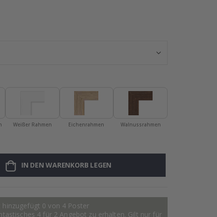
Personalisiert
n
Weißer Rahmen
Eichenrahmen
Walnussrahmen
IN DEN WARENKORB LEGEN
 hinzugefügt 0 von 4 Poster
astisches 4 für 2 Angebot zu erhalten. Gilt nur für