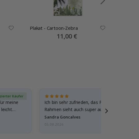
Plakat - Cartoon-Zebra
Plakat -
Special
11,00 €
Price
izierter Käufer
Verif
für meine
Ich bin sehr zufrieden, das Foto ist toll gewo
leicht
Rahmen sieht auch super aus. Die Lieferung 
außerdem…
Sandra Goncalves
05.08.2026