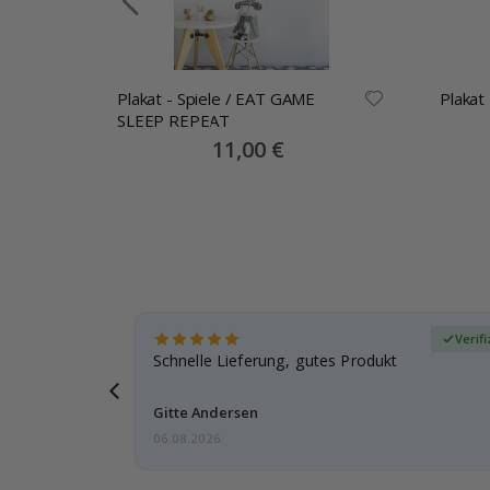
NG /
Plakat - Spiele / EAT GAME
SLEEP REPEAT
Special
11,00 €
Price
zierter Käufer
Verif
ar
Schnelle Lieferung, gutes Produkt
e einen
Gitte Andersen
06.08.2026