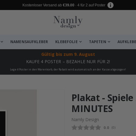
Kostenloser Versand ab
€39.00
· 4 für 2 auf Poster
NAMENSAUFKLEBER
KLEBEFOLIE
TAPETEN
AUFKLEB
Gültig bis
zum 9. August
KAUFE 4 POSTER – BEZAHLE NUR FÜR 2!
Lege 4 Poster in den Warenkorb, der Rabatt wird automatisch an der Kasse abgezogen!
zugefügt ✔️ Kostenloser Versand er
Plakat - Spiel
MINUTES
Namly Design
Durchschnittli
0.0
(
abgegebene be
0
)