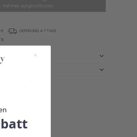
r, Rahmen ausgeschlossen.
 €
LIEFERUNG 4-7 TAGE
IE
!
en
batt