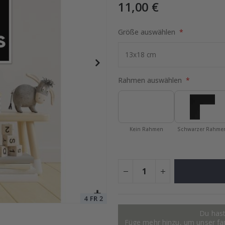
11,00 €
Größe auswählen
ocollage
Special
15,00 €
Price
Rahmen auswählen
Kein Rahmen
Schwarzer Rahme
Du hast
Füge mehr hinzu, um unser fant