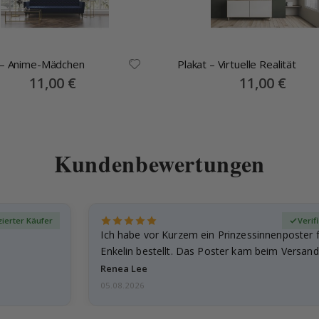
Plakat – Anime-Mädchen
Plakat – Virtuelle Realität
Special
11,00 €
Special
11,00 €
Price
Price
Kundenbewertungen
izierter Käufer
Verif
Ich habe vor Kurzem ein Prinzessinnenposter 
Enkelin bestellt. Das Poster kam beim Versand 
beschädigt…
Renea Lee
05.08.2026