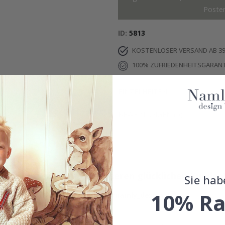
Poste
ID
5813
KOSTENLOSER VERSAND AB 39
100% ZUFRIEDENHEITSGARANT
EINZELHEITEN
BEWERTUNGEN
(
0
)
Echte Inspiration von unseren glücklichen Kunden
Sie hab
10% Ra
Teile dein Bild mit #namly_design