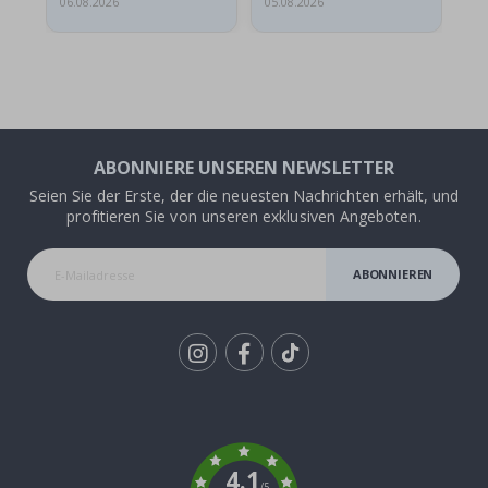
06.08.2026
05.08.2026
05.
ABONNIERE UNSEREN NEWSLETTER
Seien Sie der Erste, der die neuesten Nachrichten erhält, und
profitieren Sie von unseren exklusiven Angeboten.
ABONNIEREN
Tik
To
k
4.1
/5