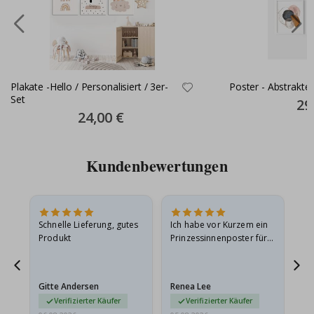
Plakate -Hello / Personalisiert / 3er-
Poster - Abstrakte 
Set
Spec
29
Pric
Special
24,00 €
Price
Kundenbewertungen
Schnelle Lieferung, gutes
Ich habe vor Kurzem ein
Ich
Produkt
Prinzessinnenposter für
das
ts
meine Enkelin bestellt.
ge
Das Poster kam beim
Ra
at
Versand leicht
au
Gitte Andersen
Renea Lee
Sa
beschädigt…
au
Verifizierter Käufer
Verifizierter Käufer