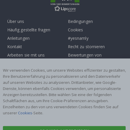
VON 1021 BEWERTUNGEN
Über uns
Bedingungen
Häufig gestellte fragen
Cookies
Anleitungen
#yesnamly
Kontakt
Recht zu stornieren
Arbeiten sie mit uns
Bewertungen von
zusammen!
zufriedenen kunden
Wir verwenden Cookies, um unsere Websites effizienter zu gestalten,
Inspiration
Ihre Benutzererfahrung zu personalisieren und den Datenverkehr
auf unseren Websites zu analysieren. Drittanbieter, wie Google-
Beliebte Kategorien
Dienste, können ebenfalls Cookies verwenden, um personalisierte
Namensaufkleber
Wandtattoos
Anzeigen bereitzustellen. Bitte wählen Sie eine der folgenden
Schaltflächen aus, um Ihre Cookie-Präferenzen anzugeben.
Fliesenaufkleber
Poster
Einzelheiten zu den von uns verwendeten Cookies finden Sie auf
Aufkleber
Klebefolie
unserer
Cookies
-Seite.