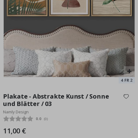
Personalisierte Poster – Karikatur / Cartoon-Stil – KI-Poster
Special
15,00 €
Price
Zum
Anfang
Plakate - Abstrakte Kunst / Sonne
der
und Blätter / 03
Bildgalerie
Namly Design
springen
Durchschnittliche Bewertung:
0.0
(
abgegebene bewertungen:
0
)
11,00 €