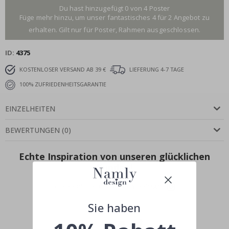
Du hast hinzugefügt 0 von 4 Poster
Füge mehr hinzu, um unser fantastisches 4 für 2 Angebot zu
erhalten. Gilt nur für Poster, Rahmen ausgeschlossen.
ID
4375
KOSTENLOSER VERSAND AB 39 €
LIEFERUNG 4-7 TAGE
100% ZUFRIEDENHEITSGARANTIE
EINZELHEITEN
BEWERTUNGEN
(
0
)
Echte Inspiration von unseren glücklichen
Kunden!
Teile dein Bild mit #namly_design
Sie haben