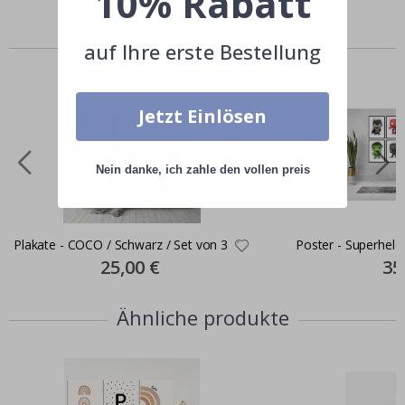
10% Rabatt
Andere kauften auch
auf Ihre erste Bestellung
Jetzt Einlösen
Nein danke, ich zahle den vollen preis
Plakate - COCO / Schwarz / Set von 3
Poster - Superhelde
Special
25,00 €
Spec
35
Price
Pric
Ähnliche produkte