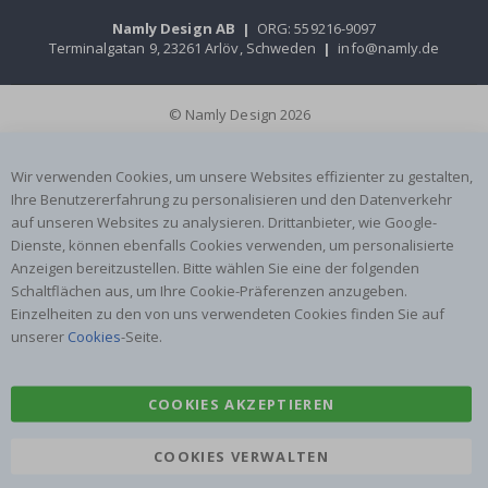
Namly Design AB
|
ORG: 559216-9097
Terminalgatan 9, 23261 Arlöv, Schweden
|
info@namly.de
© Namly Design 2026
Wir verwenden Cookies, um unsere Websites effizienter zu gestalten,
Ihre Benutzererfahrung zu personalisieren und den Datenverkehr
auf unseren Websites zu analysieren. Drittanbieter, wie Google-
Dienste, können ebenfalls Cookies verwenden, um personalisierte
Anzeigen bereitzustellen. Bitte wählen Sie eine der folgenden
Schaltflächen aus, um Ihre Cookie-Präferenzen anzugeben.
Einzelheiten zu den von uns verwendeten Cookies finden Sie auf
unserer
Cookies
-Seite.
COOKIES AKZEPTIEREN
COOKIES VERWALTEN