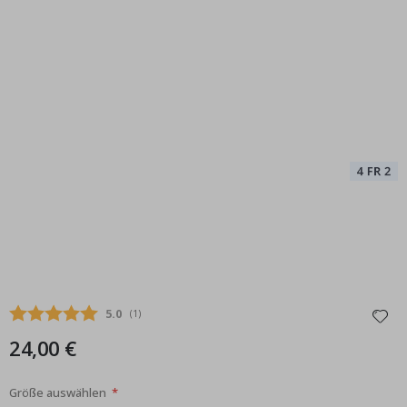
Durchschnittliche Bewertung:
5.0
(
abgegebene bewertungen:
1
)
24,00 €
Größe auswählen