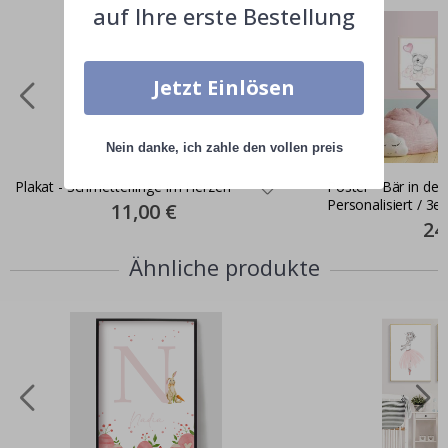
auf Ihre erste Bestellung
Jetzt Einlösen
Nein danke, ich zahle den vollen preis
Plakat - Schmetterlinge im Herzen
Poster - Bär in de
Personalisiert / 3er
Special
11,00 €
Price
Spec
24
Pric
Ähnliche produkte