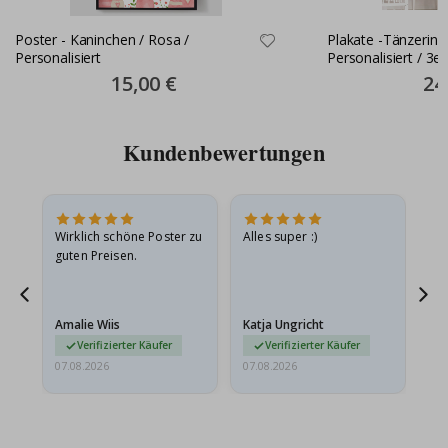
Poster - Kaninchen / Rosa /
Plakate -Tänzerin 
Personalisiert
Personalisiert / 3er
Special
15,00 €
Spec
24
Price
Pric
Kundenbewertungen
Wirklich schöne Poster zu
Alles super :)
Sc
guten Preisen.
Pr
er
Amalie Wiis
Katja Ungricht
Gi
Verifizierter Käufer
Verifizierter Käufer
07.08.2026
07.08.2026
06.