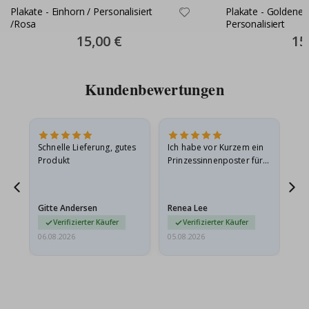
Plakate - Einhorn / Personalisiert
Plakate - Goldene 
/Rosa
Personalisiert
Special
15,00 €
Spec
15
Price
Pric
Kundenbewertungen
Schnelle Lieferung, gutes
Ich habe vor Kurzem ein
Ich
Produkt
Prinzessinnenposter für
das
ts
meine Enkelin bestellt.
ge
Das Poster kam beim
Ra
at
Versand leicht
au
Gitte Andersen
Renea Lee
Sa
beschädigt…
au
Verifizierter Käufer
Verifizierter Käufer
06.08.2026
05.08.2026
05.