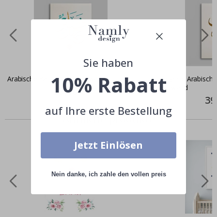
Sie haben
10% Rabatt
Arabische Kalligraphie Leinwand
Elegante Arabische 
Leinwand
Special
39,00 €
Price
Spec
39
Pric
auf Ihre erste Bestellung
Ähnliche produkte
Jetzt Einlösen
Nein danke, ich zahle den vollen preis