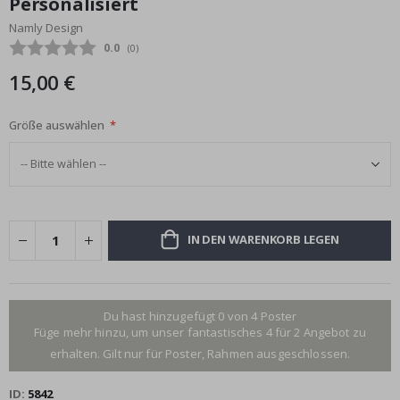
Personalisiert
Bildgalerie
Namly Design
springen
Durchschnittliche Bewertung:
0.0
(
abgegebene bewertungen:
0
)
15,00 €
Größe auswählen
IN DEN WARENKORB LEGEN
Du hast hinzugefügt 0 von 4 Poster
Füge mehr hinzu, um unser fantastisches 4 für 2 Angebot zu
erhalten. Gilt nur für Poster, Rahmen ausgeschlossen.
ID
5842