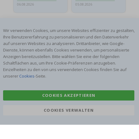
06.08.2026
05.08.2026
05.
Wir verwenden Cookies, um unsere Websites effizienter zu gestalten,
Ihre Benutzererfahrung zu personalisieren und den Datenverkehr
auf unseren Websites zu analysieren. Drittanbieter, wie Google-
Dienste, können ebenfalls Cookies verwenden, um personalisierte
ABONNIERE UNSEREN NEWSLETTER
Anzeigen bereitzustellen. Bitte wählen Sie eine der folgenden
Seien Sie der Erste, der die neuesten Nachrichten erhält, und
Schaltflächen aus, um Ihre Cookie-Präferenzen anzugeben.
profitieren Sie von unseren exklusiven Angeboten.
Einzelheiten zu den von uns verwendeten Cookies finden Sie auf
unserer
Cookies
-Seite.
ABONNIEREN
COOKIES AKZEPTIEREN
COOKIES VERWALTEN
Tik
To
k