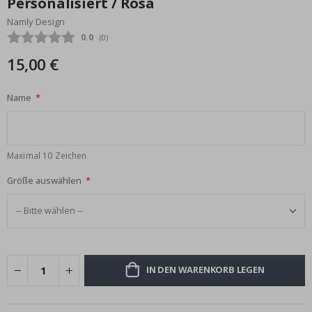
Personalisiert / Rosa
Bildgalerie
Namly Design
springen
Durchschnittliche Bewertung:
0.0
(
abgegebene bewertungen:
0
)
15,00 €
Name
Maximal 10 Zeichen
Größe auswählen
IN DEN WARENKORB LEGEN