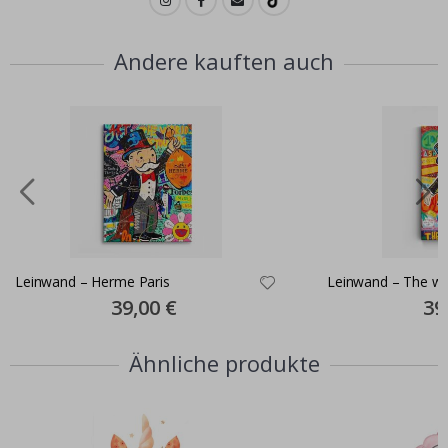
Andere kauften auch
Leinwand – Herme Paris
Leinwand – The wor
Special
39,00 €
Spec
39
Price
Pric
Ähnliche produkte