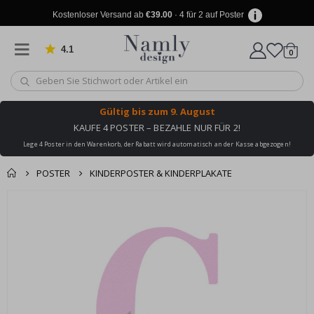
Kostenloser Versand ab
€39.00
· 4 für 2 auf Poster
4.1
Artike
von 1024 Bewertungen
0
Wagen
Gültig bis
zum 9. August
KAUFE 4 POSTER – BEZAHLE NUR FÜR 2!
Lege 4 Poster in den Warenkorb, der Rabatt wird automatisch an der Kasse abgezogen!
POSTER
KINDERPOSTER & KINDERPLAKATE
Produkt zum
Zum
Wagen
Kasse
Ende
Warenkorb
der
hinzugefügt ✔️
Bildgalerie
Kostenloser Versand
springen
erreicht!