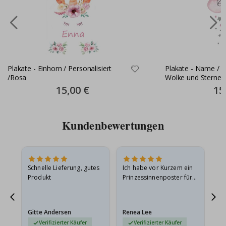
Plakate - Einhorn / Personalisiert
Plakate - Name / Pe
/Rosa
Wolke und Sterne 
Special
15,00 €
Spec
15
Price
Pric
Kundenbewertungen
Schnelle Lieferung, gutes
Ich habe vor Kurzem ein
Ich
Produkt
Prinzessinnenposter für
das
ts
meine Enkelin bestellt.
ge
Das Poster kam beim
Ra
at
Versand leicht
au
Gitte Andersen
Renea Lee
Sa
beschädigt…
au
Verifizierter Käufer
Verifizierter Käufer