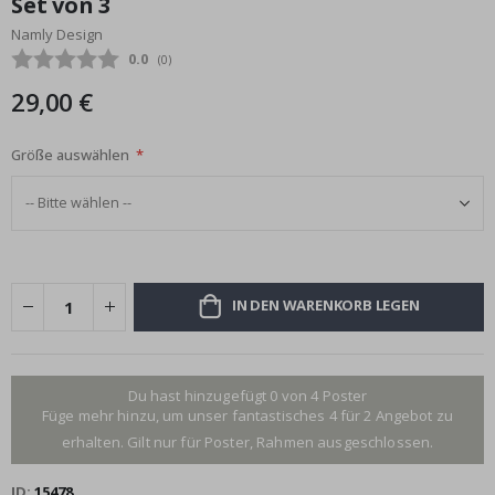
Set von 3
Bildgalerie
Namly Design
springen
Durchschnittliche Bewertung:
0.0
(
abgegebene bewertungen:
0
)
29,00 €
Größe auswählen
IN DEN WARENKORB LEGEN
Du hast hinzugefügt 0 von 4 Poster
Füge mehr hinzu, um unser fantastisches 4 für 2 Angebot zu
erhalten. Gilt nur für Poster, Rahmen ausgeschlossen.
ID
15478