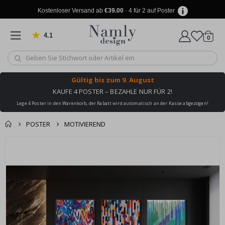
Kostenloser Versand ab
€39.00
· 4 für 2 auf Poster
4.1
Artike
von 1029 Bewertungen
0
Wagen
Gültig bis
zum 9. August
KAUFE 4 POSTER – BEZAHLE NUR FÜR 2!
Lege 4 Poster in den Warenkorb, der Rabatt wird automatisch an der Kasse abgezogen!
POSTER
MOTIVIEREND
Produkt zum
Zum
Wagen
Kasse
Ende
Warenkorb
der
hinzugefügt ✔️
Bildgalerie
Kostenloser Versand
springen
erreicht!