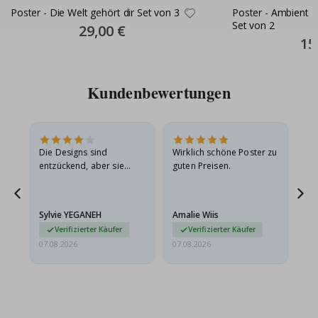
Poster - Die Welt gehört dir Set von 3
Poster - Ambient 
Set von 2
Special
29,00 €
Price
Spec
15
Pric
Kundenbewertungen
in
Die Designs sind
Wirklich schöne Poster zu
All
r
entzückend, aber sie
guten Preisen.
sollten flach in einem
stabilen Umschlag
versendet werden. Weil
Sylvie YEGANEH
Amalie Wiis
Ka
sie…
Verifizierter Käufer
Verifizierter Käufer
07.08.2026
07.08.2026
07.