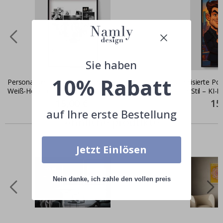
Sie haben
10% Rabatt
Personalisiertes Poster - Schwarz-
Personalisierte Pos
Weiß-Herz-Fotocollage
Cartoon-Stil – KI-P
Special
15,00 €
Spec
15
Price
Pric
auf Ihre erste Bestellung
Ähnliche produkte
Jetzt Einlösen
Nein danke, ich zahle den vollen preis