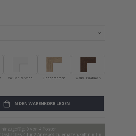
Personalisiert
n
Weißer Rahmen
Eichenrahmen
Walnussrahmen
IN DEN WARENKORB LEGEN
 hinzugefügt 0 von 4 Poster
astisches 4 für 2 Angebot zu erhalten. Gilt nur für