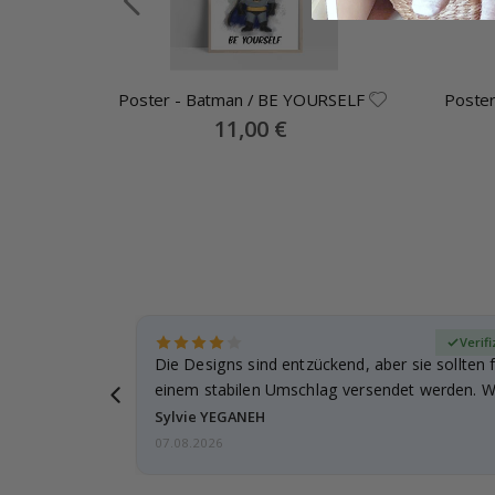
 You
Poster - Batman / BE YOURSELF
Poster
Special
11,00 €
Price
zierter Käufer
Verif
für meine
Die Designs sind entzückend, aber sie sollten f
leicht
einem stabilen Umschlag versendet werden. We
Sylvie YEGANEH
07.08.2026