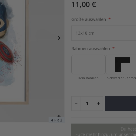
11,00 €
Größe auswählen
Poster
Special
15,00 €
Price
Rahmen auswählen
Kein Rahmen
Schwarzer Rahme
Du hast
Füge mehr hinzu, um unser fant