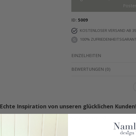
Poste
ID
5009
KOSTENLOSER VERSAND AB 39
100% ZUFRIEDENHEITSGARANT
EINZELHEITEN
BEWERTUNGEN
(
0
)
Echte Inspiration von unseren glücklichen Kunden
Teile dein Bild mit #namly_design