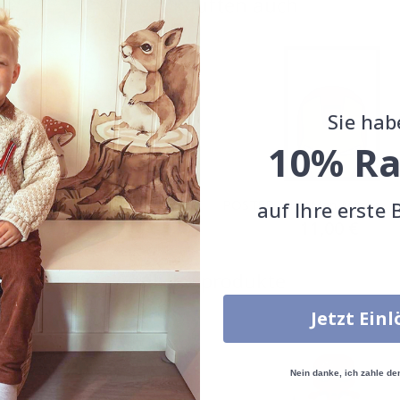
Andere kauften auch
Sie hab
10% Ra
 - Tyrannosaurus
POSTER - IronMan-Maske
auf Ihre erste 
Special
11,00 €
Special
11,00 €
Price
Price
Ähnliche produkte
Jetzt Ein
Nein danke, ich zahle de