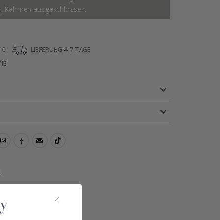
r, Rahmen ausgeschlossen.
 €
LIEFERUNG 4-7 TAGE
IE
!