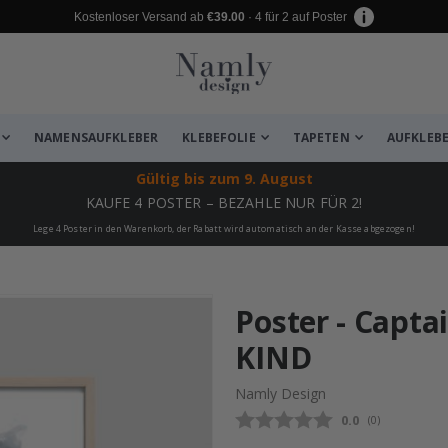
Kostenloser Versand ab
€39.00
· 4 für 2 auf Poster
NAMENSAUFKLEBER
KLEBEFOLIE
TAPETEN
AUFKLEB
Gültig bis
zum 9. August
KAUFE 4 POSTER – BEZAHLE NUR FÜR 2!
Lege 4 Poster in den Warenkorb, der Rabatt wird automatisch an der Kasse abgezogen!
zugefügt ✔️ Kostenloser Versand er
Poster - Capta
KIND
Namly Design
Durchschnittli
0.0
(
abgegebene be
0
)