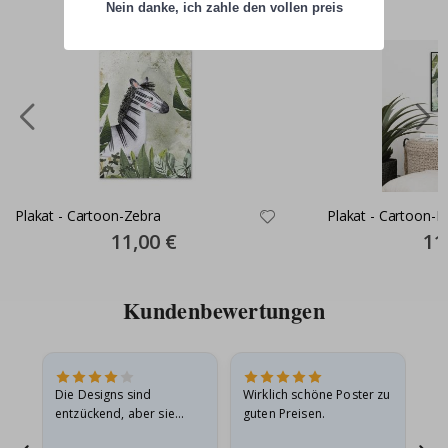
Nein danke, ich zahle den vollen preis
Plakat - Cartoon-Zebra
Plakat - Cartoon-El
Special
11,00 €
Spec
11
Price
Pric
Kundenbewertungen
in
Die Designs sind
Wirklich schöne Poster zu
All
r
entzückend, aber sie
guten Preisen.
sollten flach in einem