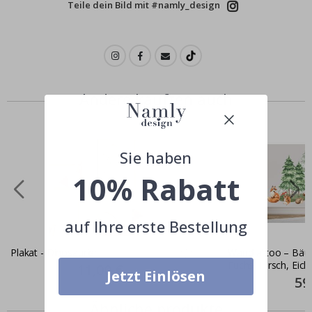
Teile dein Bild mit #namly_design
Andere kauften auch
Sie haben
10% Rabatt
auf Ihre erste Bestellung
Plakat - Dinosaurier
Wandtattoo – Bäu
Fuchs, Hirsch, Eic
Special
11,00 €
Jetzt Einlösen
Price
Kaninchen
Spec
59
Pric
Ähnliche produkte