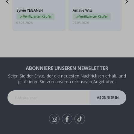
stabilen Umschlag
versendet werden. Weil
Sylvie YEGANEH
Amalie Wiis
Ka
sie…
Verifizierter Käufer
Verifizierter Käufer
07.08.2026
07.08.2026
07.
ABONNIERE UNSEREN NEWSLETTER
Seien Sie der Erste, der die neuesten Nachrichten erhält, und
profitieren Sie von unseren exklusiven Angeboten.
ABONNIEREN
Tik