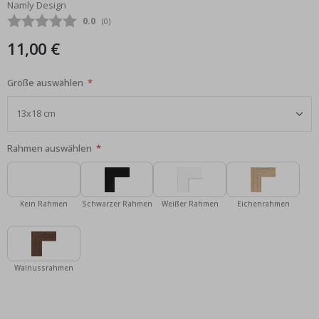
Namly Design
Bildgalerie
Durchschnittliche Bewertung:
0.0
(
abgegebene bewertungen:
0
)
springen
11,00 €
Größe auswählen
Rahmen auswählen
Kein Rahmen
Schwarzer Rahmen
Weißer Rahmen
Eichenrahmen
Walnussrahmen