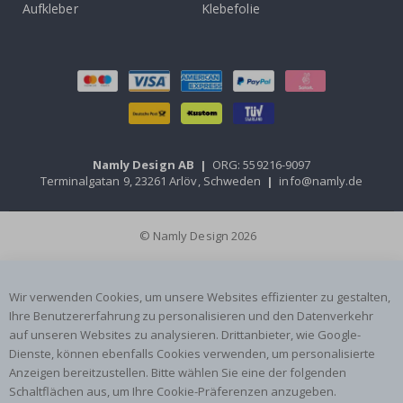
Aufkleber
Klebefolie
Namly Design AB
|
ORG: 559216-9097
Terminalgatan 9, 23261 Arlöv, Schweden
|
info@namly.de
© Namly Design 2026
Wir verwenden Cookies, um unsere Websites effizienter zu gestalten,
Ihre Benutzererfahrung zu personalisieren und den Datenverkehr
auf unseren Websites zu analysieren. Drittanbieter, wie Google-
Dienste, können ebenfalls Cookies verwenden, um personalisierte
Anzeigen bereitzustellen. Bitte wählen Sie eine der folgenden
Schaltflächen aus, um Ihre Cookie-Präferenzen anzugeben.