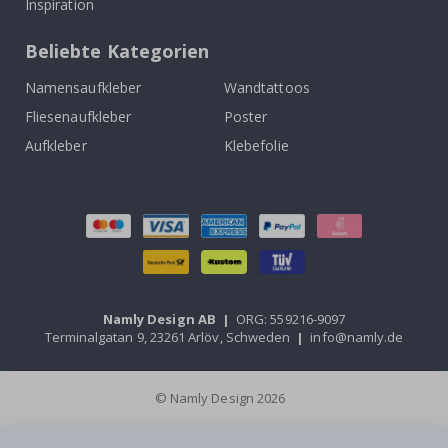
Inspiration
Beliebte Kategorien
Namensaufkleber
Wandtattoos
Fliesenaufkleber
Poster
Aufkleber
Klebefolie
Namly Design AB
|
ORG: 559216-9097
Terminalgatan 9, 23261 Arlöv, Schweden
|
info@namly.de
© Namly Design 2026