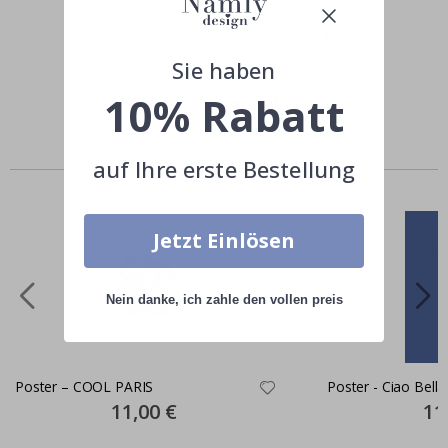
Teile dein Bild mit #namly_design
Sie haben
10% Rabatt
Andere kauften auch
auf Ihre erste Bestellung
Jetzt Einlösen
Nein danke, ich zahle den vollen preis
Poster – COOL PARIS
Poster - Ciao Bella
Special
11,00 €
Spec
11
Price
Pric