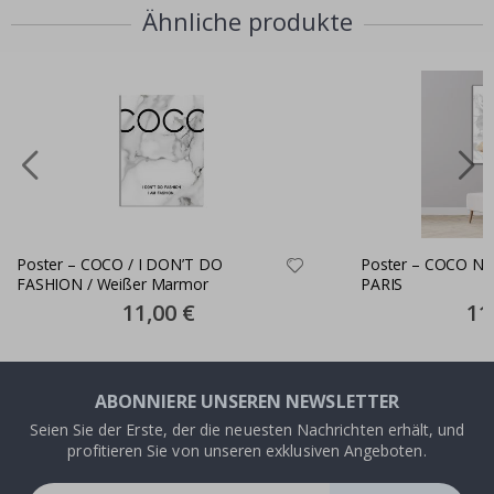
Ähnliche produkte
Poster – COCO / I DON’T DO
Poster – COCO NO
FASHION / Weißer Marmor
PARIS
Special
11,00 €
Spec
11
Price
Pric
ABONNIERE UNSEREN NEWSLETTER
Seien Sie der Erste, der die neuesten Nachrichten erhält, und
profitieren Sie von unseren exklusiven Angeboten.