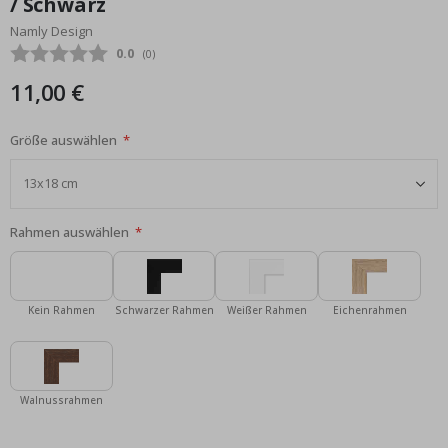
/ Schwarz
Bildgalerie
Namly Design
springen
Durchschnittliche Bewertung:
0.0
(
abgegebene bewertungen:
0
)
11,00 €
Größe auswählen
Rahmen auswählen
Kein Rahmen
Schwarzer Rahmen
Weißer Rahmen
Eichenrahmen
Walnussrahmen