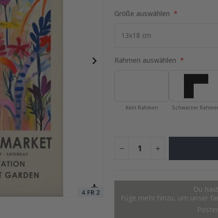
Größe auswählen
ocollage
Special
15,00 €
Price
Rahmen auswählen
Kein Rahmen
Schwarzer Rahme
Du hast
Füge mehr hinzu, um unser fant
Poste