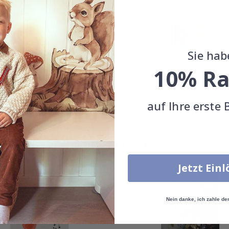
Sie hab
10% Ra
sie in Vase Poster
Blumenvase Poster
auf Ihre erste 
Special
11,00 €
Special
11,00 €
Price
Price
Ähnliche produkte
Jetzt Ein
Nein danke, ich zahle de