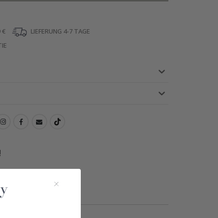
 €
LIEFERUNG 4-7 TAGE
IE
!