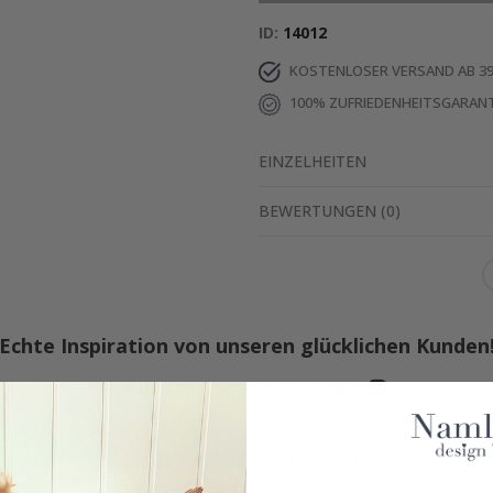
ID
14012
KOSTENLOSER VERSAND AB 39
100% ZUFRIEDENHEITSGARANT
EINZELHEITEN
BEWERTUNGEN
(
0
)
Echte Inspiration von unseren glücklichen Kunden
Teile dein Bild mit #namly_design
Andere kauften auch