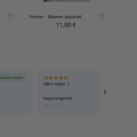
Poster - Blumen Aquarell
Poster -
Special
11,00 €
Price
izierter Käufer
Verif
Alles super :)
Katja Ungricht
07.08.2026