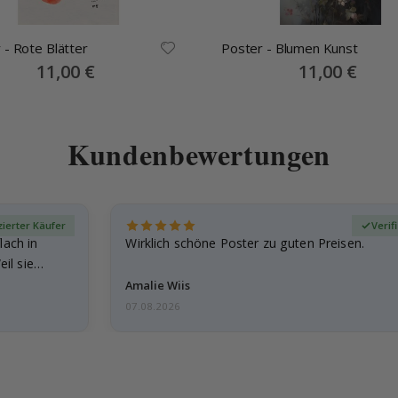
 - Rote Blätter
Poster - Blumen Kunst
Special
11,00 €
Special
11,00 €
Price
Price
Kundenbewertungen
izierter Käufer
Verif
lach in
Wirklich schöne Poster zu guten Preisen.
il sie…
Amalie Wiis
07.08.2026