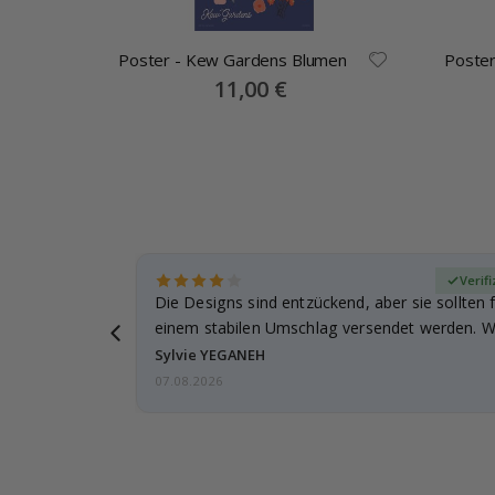
Poster - Kew Gardens Blumen
Poster
Special
11,00 €
Price
zierter Käufer
Verif
für meine
Die Designs sind entzückend, aber sie sollten f
leicht
einem stabilen Umschlag versendet werden. We
Sylvie YEGANEH
07.08.2026