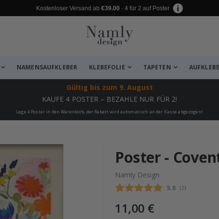
Kostenloser Versand ab
€39.00
· 4 für 2 auf Poster
NAMENSAUFKLEBER
KLEBEFOLIE
TAPETEN
AUFKLEB
Gültig bis
zum 9. August
KAUFE 4 POSTER – BEZAHLE NUR FÜR 2!
Lege 4 Poster in den Warenkorb, der Rabatt wird automatisch an der Kasse abgezogen!
zugefügt ✔️ Kostenloser Versand er
Poster - Cove
Namly Design
Durchschnittli
5.0
(
abgegebene be
2
)
11,00 €