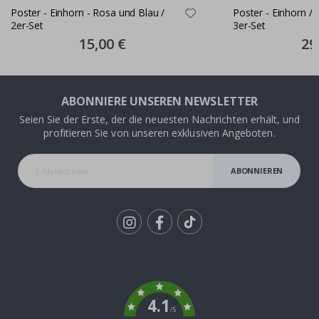
Poster - Einhorn - Rosa und Blau /
Poster - Einhorn / 
2er-Set
3er-Set
Special
15,00 €
Spec
29
Price
Pric
ABONNIERE UNSEREN NEWSLETTER
Seien Sie der Erste, der die neuesten Nachrichten erhält, und
profitieren Sie von unseren exklusiven Angeboten.
ABONNIEREN
Tik
To
k
4.1
/5