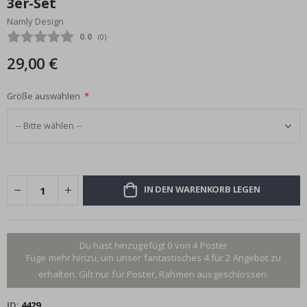
3er-Set
Bildgalerie
Namly Design
springen
Durchschnittliche Bewertung:
0.0
(
abgegebene bewertungen:
0
)
29,00 €
Größe auswählen
IN DEN WARENKORB LEGEN
Du hast hinzugefügt 0 von 4 Poster
Füge mehr hinzu, um unser fantastisches 4 für 2 Angebot zu
erhalten. Gilt nur für Poster, Rahmen ausgeschlossen.
ID
4429