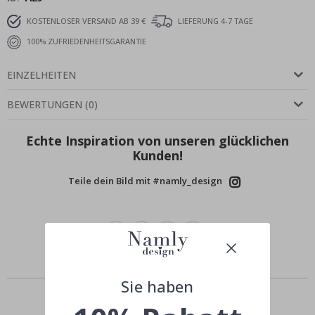
KOSTENLOSER VERSAND AB 39 €
LIEFERUNG 4-7 TAGE
100% ZUFRIEDENHEITSGARANTIE
EINZELHEITEN
BEWERTUNGEN
(
0
)
Echte Inspiration von unseren glücklichen
Kunden!
Teile dein Bild mit #namly_design
Andere kauften auch
Sie haben