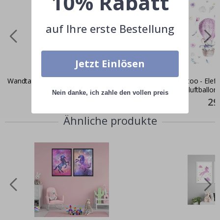
10% Rabatt
auf Ihre erste Bestellung
Jetzt Einlösen
Wandtattoo - Bäume und Vögel
Wandtattoo - Elef
und Heißluftballon
Special
49,00 €
Nein danke, ich zahle den vollen preis
Price
Spec
29
Pric
Ähnliche produkte