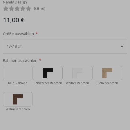
Namly Design
Bildgalerie
Durchschnittliche Bewertung:
0.0
(
abgegebene bewertungen:
0
)
springen
11,00 €
Größe auswählen
Rahmen auswählen
Kein Rahmen
Schwarzer Rahmen
Weißer Rahmen
Eichenrahmen
Walnussrahmen