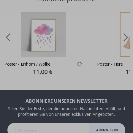
Poster - Einhorn / Wolke
Poster - Tiere
Special
11,00 €
Spec
11
Price
Pric
ABONNIERE UNSEREN NEWSLETTER
Seien Sie der Erste, der die neuesten Nachrichten erhält, und
profitieren Sie von unseren exklusiven Angeboten.
ABONNIEREN