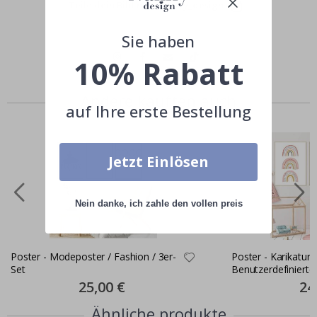
Teile dein Bild mit #namly_design
Sie haben
10% Rabatt
Andere kauften auch
auf Ihre erste Bestellung
Jetzt Einlösen
Nein danke, ich zahle den vollen preis
Poster - Modeposter / Fashion / 3er-
Poster - Karikatur /
Set
Benutzerdefinierter
Special
25,00 €
Spec
24
Price
Pric
Ähnliche produkte