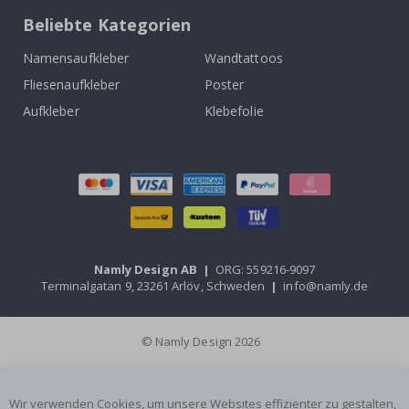
Beliebte Kategorien
Namensaufkleber
Wandtattoos
Fliesenaufkleber
Poster
Aufkleber
Klebefolie
Namly Design AB
|
ORG: 559216-9097
Terminalgatan 9, 23261 Arlöv, Schweden
|
info@namly.de
© Namly Design 2026
Wir verwenden Cookies, um unsere Websites effizienter zu gestalten,