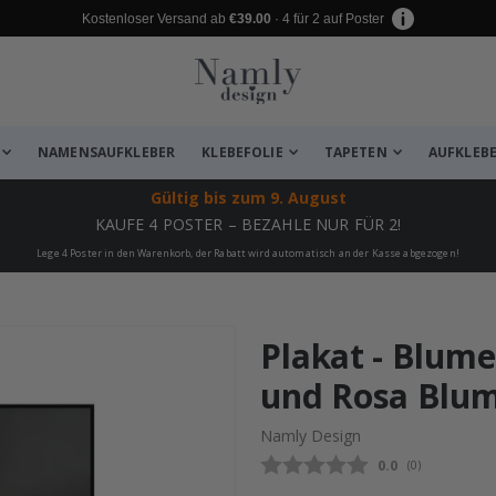
Kostenloser Versand ab
€39.00
· 4 für 2 auf Poster
NAMENSAUFKLEBER
KLEBEFOLIE
TAPETEN
AUFKLEB
Gültig bis
zum 9. August
KAUFE 4 POSTER – BEZAHLE NUR FÜR 2!
Lege 4 Poster in den Warenkorb, der Rabatt wird automatisch an der Kasse abgezogen!
zugefügt ✔️ Kostenloser Versand er
Plakat - Blum
und Rosa Blu
Namly Design
Durchschnittli
0.0
(
abgegebene be
0
)