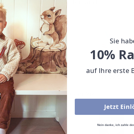
Andere kauften auch
Sie hab
10% Ra
 - Einhorn im
Poster - Rosa Einhorn
auf Ihre erste 
eleuchteten Wald
Special
11,00 €
Price
Special
11,00 €
Price
Ähnliche produkte
Jetzt Ein
Nein danke, ich zahle de