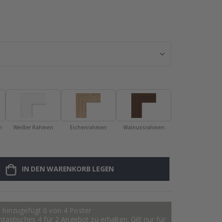
Plakat – COC
n
Weißer Rahmen
Eichenrahmen
Walnussrahmen
IN DEN WARENKORB LEGEN
 hinzugefügt 0 von 4 Poster
astisches 4 für 2 Angebot zu erhalten. Gilt nur für