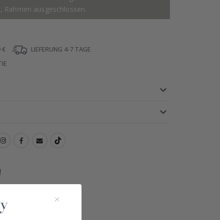
r, Rahmen ausgeschlossen.
 €
LIEFERUNG 4-7 TAGE
IE
!