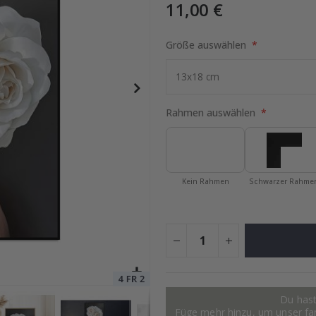
11,00 €
Größe auswählen
Special
11,00 €
Price
Rahmen auswählen
Kein Rahmen
Schwarzer Rahme
Du hast
Füge mehr hinzu, um unser fant