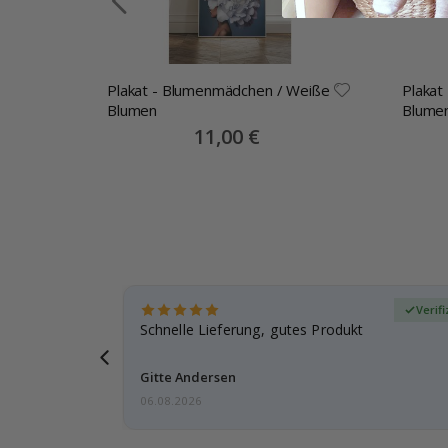
Plakat - Blumenmädchen / Weiße
Plakat
Blumen
Blumen
Special
11,00 €
Price
zierter Käufer
Verif
ar
Schnelle Lieferung, gutes Produkt
e einen
Gitte Andersen
06.08.2026