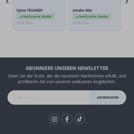
stabilen Umschlag
versendet werden. Weil
Sylvie YEGANEH
Amalie Wiis
Ka
sie…
Verifizierter Käufer
Verifizierter Käufer
07.08.2026
07.08.2026
07.
ABONNIERE UNSEREN NEWSLETTER
Seien Sie der Erste, der die neuesten Nachrichten erhält, und
profitieren Sie von unseren exklusiven Angeboten.
ABONNIEREN
Tik