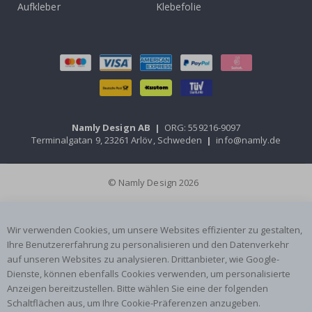
Aufkleber
Klebefolie
Namly Design AB
|
ORG: 559216-9097
Terminalgatan 9, 23261 Arlöv, Schweden
|
info@namly.de
© Namly Design 2026
Wir verwenden Cookies, um unsere Websites effizienter zu gestalten,
Ihre Benutzererfahrung zu personalisieren und den Datenverkehr
auf unseren Websites zu analysieren. Drittanbieter, wie Google-
Dienste, können ebenfalls Cookies verwenden, um personalisierte
Anzeigen bereitzustellen. Bitte wählen Sie eine der folgenden
Schaltflächen aus, um Ihre Cookie-Präferenzen anzugeben.