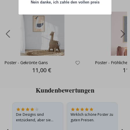
Nein danke, ich zahle den vollen preis
Poster - Gekrönte Gans
Poster - Fröhlicher
Special
11,00 €
Spec
11
Price
Pric
Kundenbewertungen
in
Die Designs sind
Wirklich schöne Poster zu
All
r
entzückend, aber sie
guten Preisen.
sollten flach in einem