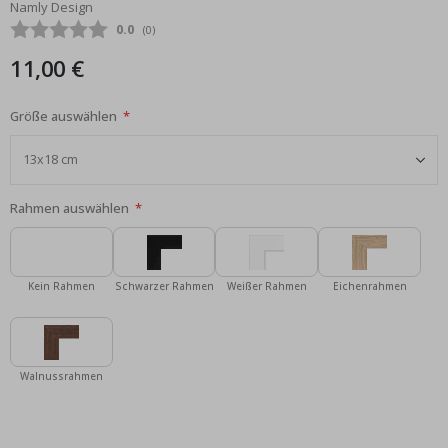
Namly Design
Bildgalerie
Durchschnittliche Bewertung:
0.0
(
abgegebene bewertungen:
0
)
springen
11,00 €
Größe auswählen
Rahmen auswählen
Kein Rahmen
Schwarzer Rahmen
Weißer Rahmen
Eichenrahmen
Walnussrahmen