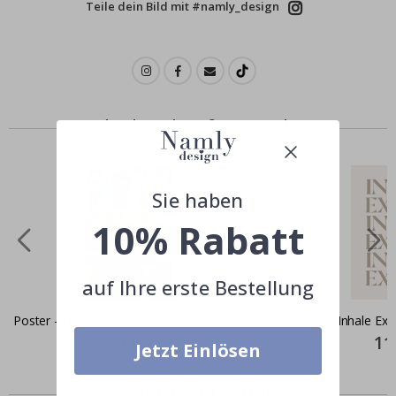
Teile dein Bild mit #namly_design
Andere kauften auch
Sie haben
10% Rabatt
auf Ihre erste Bestellung
Poster - Frida Kahlo Kunstwerk
Poster - Inhale Exh
Special
11,00 €
Spec
11
Jetzt Einlösen
Price
Pric
Ähnliche produkte