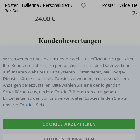
Poster - Ballerina / Personalisiert /
Poster - Wilde 
3er-Set
Spec
24
Pric
Special
24,00 €
Price
Kundenbewertungen
Wir verwenden Cookies, um unsere Websites effizienter zu gestalten,
Ihre Benutzererfahrung zu personalisieren und den Datenverkehr
Schnelle Lieferung, gutes
Ich habe vor Kurzem ein
Ich
auf unseren Websites zu analysieren. Drittanbieter, wie Google-
Produkt
Prinzessinnenposter für
das
Dienste, können ebenfalls Cookies verwenden, um personalisierte
ts
meine Enkelin bestellt.
ge
Das Poster kam beim
Ra
Anzeigen bereitzustellen. Bitte wählen Sie eine der folgenden
at
Versand leicht
au
Schaltflächen aus, um Ihre Cookie-Präferenzen anzugeben.
Gitte Andersen
Renea Lee
Sa
beschädigt…
au
Einzelheiten zu den von uns verwendeten Cookies finden Sie auf
Verifizierter Käufer
Verifizierter Käufer
unserer
Cookies
-Seite.
06.08.2026
05.08.2026
05.
COOKIES AKZEPTIEREN
COOKIES VERWALTEN