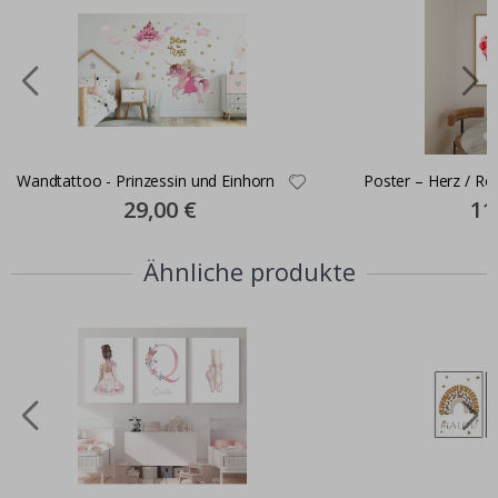
Wandtattoo - Prinzessin und Einhorn
Poster – Herz / Ro
Special
29,00 €
Spec
11
Price
Pric
Ähnliche produkte