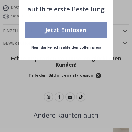
auf Ihre erste Bestellung
KOSTENLOSER VERSAND AB 39 €
LIEFERUNG 4-7 TAGE
100% ZUFRIEDENHEITSGARANTIE
Jetzt Einlösen
EINZELHEITEN
BEWERTUNGEN
(
0
)
Nein danke, ich zahle den vollen preis
Echte Inspiration von unseren glücklichen
Kunden!
Teile dein Bild mit #namly_design
Andere kauften auch