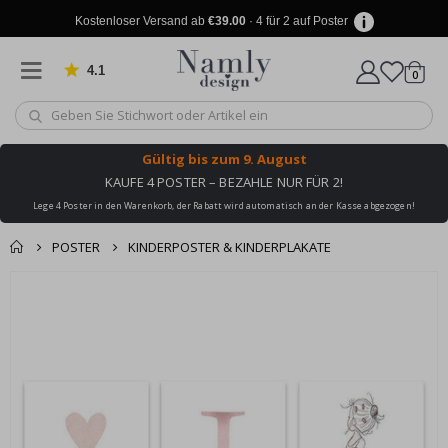
Kostenloser Versand ab
€39.00
· 4 für 2 auf Poster
4.1
Artike
von 1025 Bewertungen
0
Wagen
Gültig bis
zum 9. August
KAUFE 4 POSTER – BEZAHLE NUR FÜR 2!
Lege 4 Poster in den Warenkorb, der Rabatt wird automatisch an der Kasse abgezogen!
POSTER
KINDERPOSTER & KINDERPLAKATE
Produkt zum
Zum
Wagen
Kasse
Ende
Warenkorb
der
hinzugefügt ✔️
Bildgalerie
Kostenloser Versand
springen
erreicht!