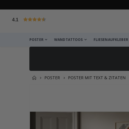
4.1
von 1024 Bewertungen
POSTER
WANDTATTOOS
FLIESENAUFKLEBER
POSTER
POSTER MIT TEXT & ZITATEN
Produkt zum Warenkorb hin
Zum
Ende
der
Bildgalerie
springen