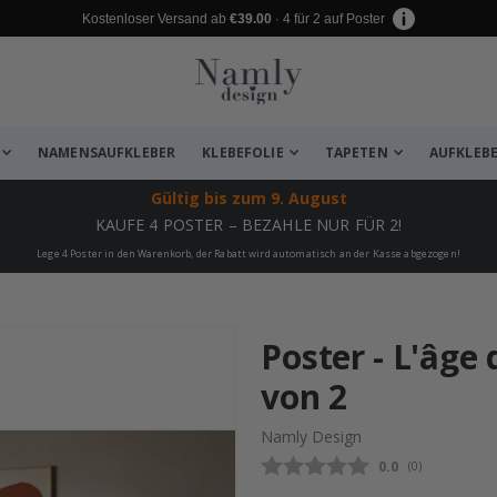
Kostenloser Versand ab
€39.00
· 4 für 2 auf Poster
NAMENSAUFKLEBER
KLEBEFOLIE
TAPETEN
AUFKLEB
Gültig bis
zum 9. August
KAUFE 4 POSTER – BEZAHLE NUR FÜR 2!
Lege 4 Poster in den Warenkorb, der Rabatt wird automatisch an der Kasse abgezogen!
zugefügt ✔️ Kostenloser Versand er
Poster - L'âge 
von 2
Namly Design
Durchschnittli
0.0
(
abgegebene be
0
)