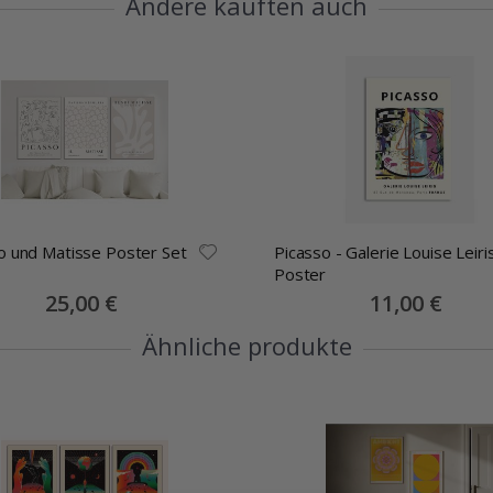
Andere kauften auch
o und Matisse Poster Set
Picasso - Galerie Louise Leiri
Poster
Special
25,00 €
Special
11,00 €
Price
Price
Ähnliche produkte