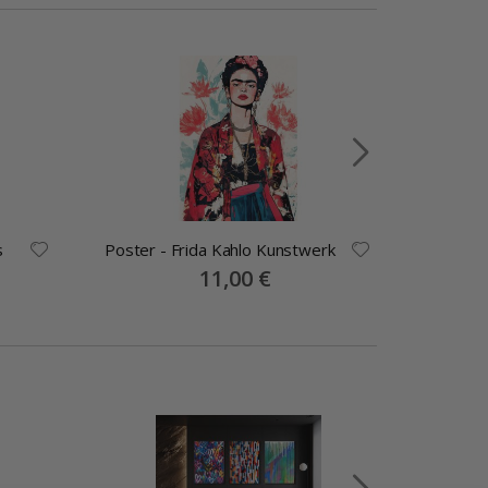
s
Poster - Frida Kahlo Kunstwerk
Leopard
Special
11,00 €
Price