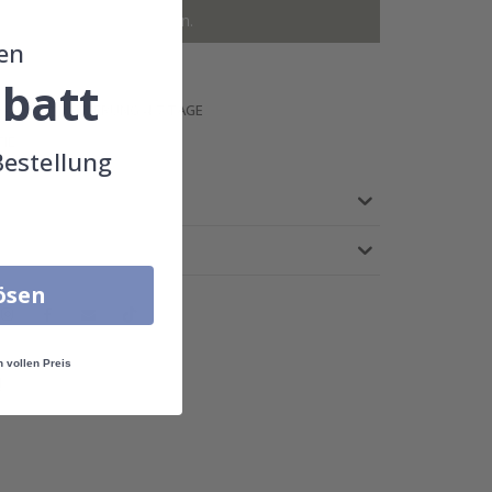
r, Rahmen ausgeschlossen.
en
batt
 €
LIEFERUNG 4-7 TAGE
IE
Bestellung
lösen
n vollen Preis
!