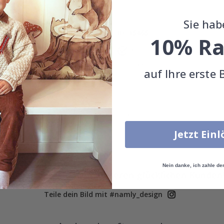
Poste
Sie hab
ID
15465
10% Ra
KOSTENLOSER VERSAND AB 39
100% ZUFRIEDENHEITSGARANT
auf Ihre erste 
EINZELHEITEN
BEWERTUNGEN
(
0
)
Jetzt Ein
Nein danke, ich zahle de
Echte Inspiration von unseren glücklichen Kunden
Teile dein Bild mit #namly_design