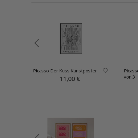
Picasso Der Kuss Kunstposter
Picass
von 3
Special
11,00 €
Price