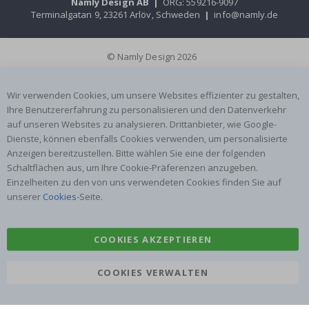
Namly Design AB
|
ORG: 559216-9097
Terminalgatan 9, 23261 Arlöv, Schweden
|
info@namly.de
© Namly Design 2026
Wir verwenden Cookies, um unsere Websites effizienter zu gestalten,
Ihre Benutzererfahrung zu personalisieren und den Datenverkehr
auf unseren Websites zu analysieren. Drittanbieter, wie Google-
Dienste, können ebenfalls Cookies verwenden, um personalisierte
Anzeigen bereitzustellen. Bitte wählen Sie eine der folgenden
Schaltflächen aus, um Ihre Cookie-Präferenzen anzugeben.
Einzelheiten zu den von uns verwendeten Cookies finden Sie auf
unserer
Cookies
-Seite.
COOKIES AKZEPTIEREN
COOKIES VERWALTEN