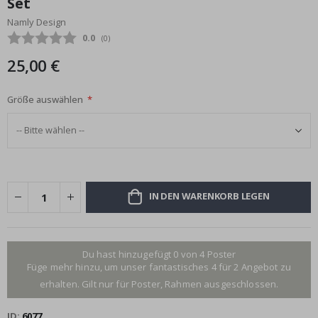
Set
Bildgalerie
Namly Design
springen
Durchschnittliche Bewertung:
0.0
(
abgegebene bewertungen:
0
)
25,00 €
Größe auswählen
IN DEN WARENKORB LEGEN
Du hast hinzugefügt 0 von 4 Poster
Füge mehr hinzu, um unser fantastisches 4 für 2 Angebot zu
erhalten. Gilt nur für Poster, Rahmen ausgeschlossen.
ID
6077