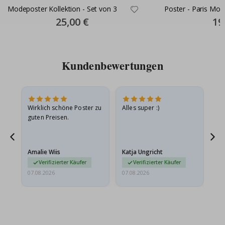
Modeposter Kollektion - Set von 3
Poster - Paris Mod
Special
25,00 €
Spec
19
Price
Pric
Kundenbewertungen
Wirklich schöne Poster zu
Alles super :)
Sc
guten Preisen.
Pr
er
Amalie Wiis
Katja Ungricht
Gi
Verifizierter Käufer
Verifizierter Käufer
07.08.2026
07.08.2026
06.