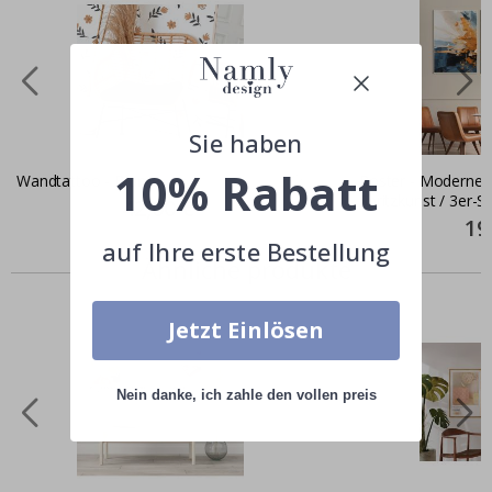
Sie haben
10% Rabatt
Wandtattoo - Blume
Poster - Moderne 
Spritzkunst / 3er-S
Special
42,00 €
Price
Spec
19
Pric
auf Ihre erste Bestellung
Ähnliche produkte
Jetzt Einlösen
Nein danke, ich zahle den vollen preis