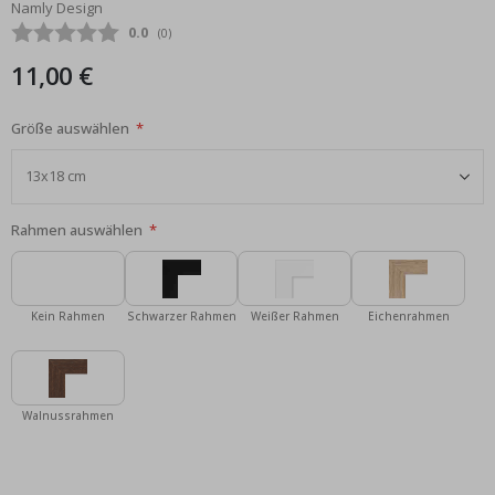
Namly Design
Bildgalerie
Durchschnittliche Bewertung:
0.0
(
abgegebene bewertungen:
0
)
springen
11,00 €
Größe auswählen
Rahmen auswählen
Kein Rahmen
Schwarzer Rahmen
Weißer Rahmen
Eichenrahmen
Walnussrahmen