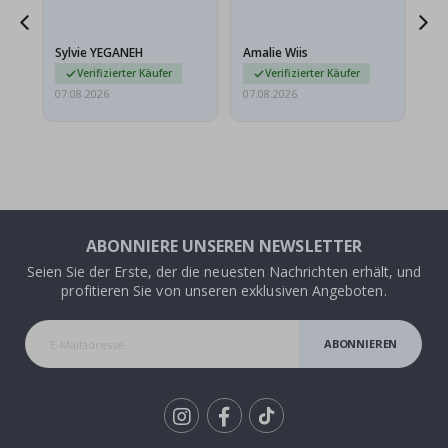
sollten flach in einem
stabilen Umschlag
versendet werden. Weil
Sylvie YEGANEH
Amalie Wiis
Ka
sie…
Verifizierter Käufer
Verifizierter Käufer
07.08.2026
07.08.2026
07.
ABONNIERE UNSEREN NEWSLETTER
Seien Sie der Erste, der die neuesten Nachrichten erhält, und
profitieren Sie von unseren exklusiven Angeboten.
ABONNIEREN
Tik