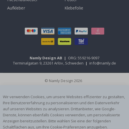
Aufkleber
Klebefolie
Namly Design AB
|
ORG: 559216-9097
Terminalgatan 9, 23261 Arlöv, Schweden
|
info@namly.de
© Namly Design 2026
Wir verwenden Cookies, um unsere Websites effizienter zu gestalten,
Ihre Benutzererfahrung zu personalisieren und den Datenverkehr
auf unseren Websites zu analysieren. Drittanbieter, wie Google-
Dienste, können ebenfalls Cookies verwenden, um personalisierte
Anzeigen bereitzustellen. Bitte wählen Sie eine der folgenden
Schaltflächen aus, um Ihre Cookie-Präferenzen anzugeben.