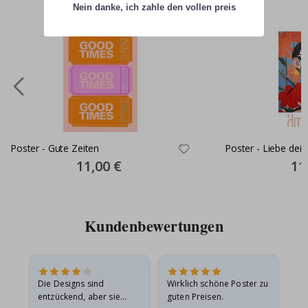
Nein danke, ich zahle den vollen preis
Poster - Gute Zeiten
Poster - Liebe dei
Special
11,00 €
Spec
11
Price
Pric
Kundenbewertungen
in
Die Designs sind
Wirklich schöne Poster zu
All
r
entzückend, aber sie
guten Preisen.