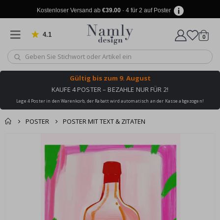
Kostenloser Versand ab
€39.00
· 4 für 2 auf Poster
4.1
Artike
von 1032 Bewertungen
0
Wagen
Gültig bis
zum 9. August
KAUFE 4 POSTER – BEZAHLE NUR FÜR 2!
Lege 4 Poster in den Warenkorb, der Rabatt wird automatisch an der Kasse abgezogen!
POSTER
POSTER MIT TEXT & ZITATEN
Produkt zum
Zum
Wagen
Kasse
Ende
Warenkorb
der
hinzugefügt ✔️
Bildgalerie
Kostenloser Versand
springen
erreicht!