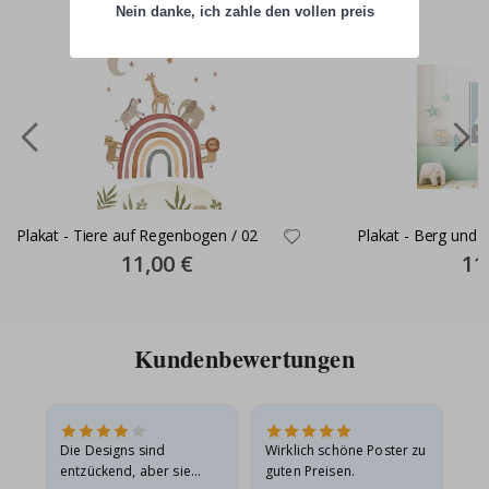
Nein danke, ich zahle den vollen preis
Plakat - Tiere auf Regenbogen / 02
Plakat - Berg und 
Special
11,00 €
Spec
11
Price
Pric
Kundenbewertungen
in
Die Designs sind
Wirklich schöne Poster zu
All
r
entzückend, aber sie
guten Preisen.