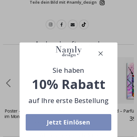
Teile dein Bild mit #namly_design
Andere kauften auch
Sie haben
10% Rabatt
auf Ihre erste Bestellung
Poster - Baby-Giraffe und Elefant, die
Leinwand – Parfüm
im Mond schlafen
Spec
39
Jetzt Einlösen
Pric
Special
11,00 €
Price
Ähnliche produkte