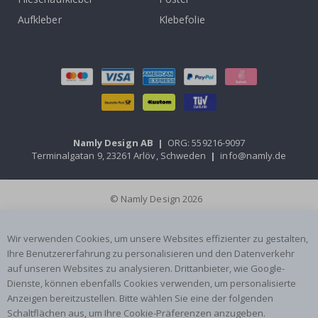
Aufkleber
Klebefolie
Namly Design AB
|
ORG: 559216-9097
Terminalgatan 9, 23261 Arlöv, Schweden
|
info@namly.de
© Namly Design 2026
Wir verwenden Cookies, um unsere Websites effizienter zu gestalten,
Ihre Benutzererfahrung zu personalisieren und den Datenverkehr
auf unseren Websites zu analysieren. Drittanbieter, wie Google-
Dienste, können ebenfalls Cookies verwenden, um personalisierte
Anzeigen bereitzustellen. Bitte wählen Sie eine der folgenden
Schaltflächen aus, um Ihre Cookie-Präferenzen anzugeben.