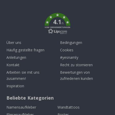
To
k
4.1
/5
VON 1030 BEWERTUNGEN
Über uns
Bedingungen
Häufig gestellte fragen
Cookies
Anleitungen
#yesnamly
Kontakt
Recht zu stornieren
Arbeiten sie mit uns
Bewertungen von
zusammen!
zufriedenen kunden
Inspiration
Beliebte Kategorien
Namensaufkleber
Wandtattoos
Fliesenaufkleber
Poster