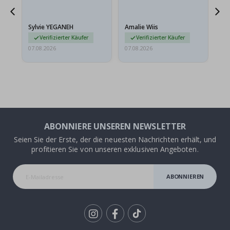
sollten flach in einem
stabilen Umschlag
versendet werden. Weil
Sylvie YEGANEH
Amalie Wiis
Ka
sie…
Verifizierter Käufer
Verifizierter Käufer
07.08.2026
07.08.2026
07.
ABONNIERE UNSEREN NEWSLETTER
Seien Sie der Erste, der die neuesten Nachrichten erhält, und
profitieren Sie von unseren exklusiven Angeboten.
ABONNIEREN
Tik