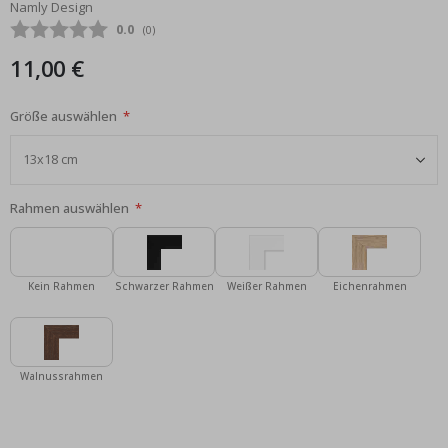
Namly Design
Bildgalerie
Durchschnittliche Bewertung:
0.0
(
abgegebene bewertungen:
0
)
springen
11,00 €
Größe auswählen
Rahmen auswählen
Kein Rahmen
Schwarzer Rahmen
Weißer Rahmen
Eichenrahmen
Walnussrahmen