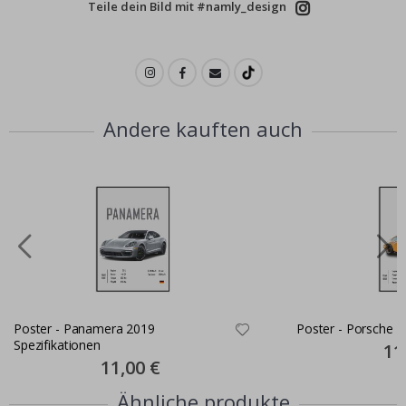
Teile dein Bild mit #namly_design
Andere kauften auch
Poster - Panamera 2019
Poster - Porsche 
Spezifikationen
Spec
11
Pric
Special
11,00 €
Price
Ähnliche produkte