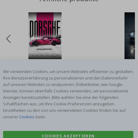
Poster - Porsche 911 GT3 RS
Poster - Porsche 
Wir verwenden Cookies, um unsere Websites effizienter zu gestalten,
Special
11,00 €
Spec
11
Price
Pric
Ihre Benutzererfahrung zu personalisieren und den Datenverkehr
auf unseren Websites zu analysieren. Drittanbieter, wie Google-
Dienste, können ebenfalls Cookies verwenden, um personalisierte
Anzeigen bereitzustellen. Bitte wählen Sie eine der folgenden
Kundenbewertungen
Schaltflächen aus, um Ihre Cookie-Präferenzen anzugeben.
Einzelheiten zu den von uns verwendeten Cookies finden Sie auf
unserer
Cookies
-Seite.
Schnelle Lieferung, gutes
Ich habe vor Kurzem ein
Ich
Produkt
Prinzessinnenposter für
das
COOKIES AKZEPTIEREN