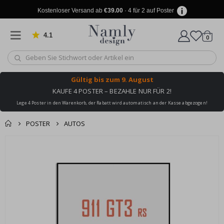
Kostenloser Versand ab
€39.00
· 4 für 2 auf Poster
4.1
Artike
von 1024 Bewertungen
0
Wagen
Gültig bis
zum 9. August
KAUFE 4 POSTER – BEZAHLE NUR FÜR 2!
Lege 4 Poster in den Warenkorb, der Rabatt wird automatisch an der Kasse abgezogen!
POSTER
AUTOS
Produkt zum
Zum
Wagen
Kasse
Ende
Warenkorb
der
hinzugefügt ✔️
Bildgalerie
Kostenloser Versand
springen
erreicht!