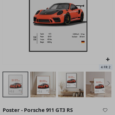
Poster - 911 GT3 RS
Special
11,00 €
Price
Zum
Anfang
Poster - Porsche 911 GT3 RS
der