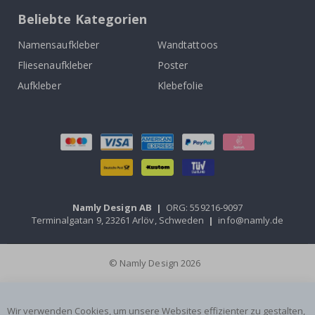
Beliebte Kategorien
Namensaufkleber
Wandtattoos
Fliesenaufkleber
Poster
Aufkleber
Klebefolie
Namly Design AB
|
ORG: 559216-9097
Terminalgatan 9, 23261 Arlöv, Schweden
|
info@namly.de
© Namly Design 2026
Wir verwenden Cookies, um unsere Websites effizienter zu gestalten,