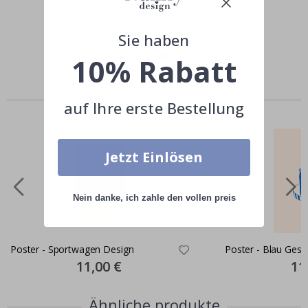
Teile dein Bild mit #namly_design
Sie haben
10% Rabatt
Andere kauften auch
auf Ihre erste Bestellung
Jetzt Einlösen
Nein danke, ich zahle den vollen preis
Poster - Sportwagen Design
Poster - Blau Gest
Special
11,00 €
Spec
11
Price
Pric
Ähnliche produkte