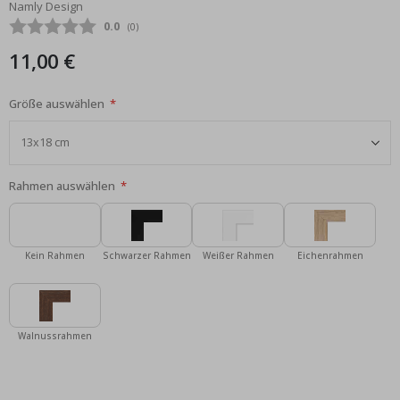
Namly Design
Bildgalerie
Durchschnittliche Bewertung:
0.0
(
abgegebene bewertungen:
0
)
springen
11,00 €
Größe auswählen
Rahmen auswählen
Kein Rahmen
Schwarzer Rahmen
Weißer Rahmen
Eichenrahmen
Walnussrahmen