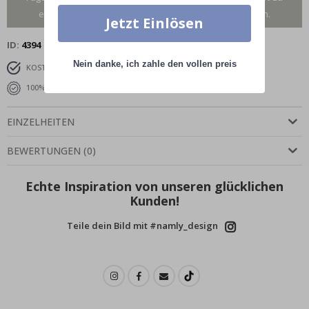
erhalten. Gilt nur für Poster, Rahmen ausgeschlossen.
Jetzt Einlösen
ID
4394
Nein danke, ich zahle den vollen preis
KOSTENLOSER VERSAND AB 39 €
LIEFERUNG 4-7 TAGE
100% ZUFRIEDENHEITSGARANTIE
EINZELHEITEN
BEWERTUNGEN
(
0
)
Echte Inspiration von unseren glücklichen
Kunden!
Teile dein Bild mit #namly_design