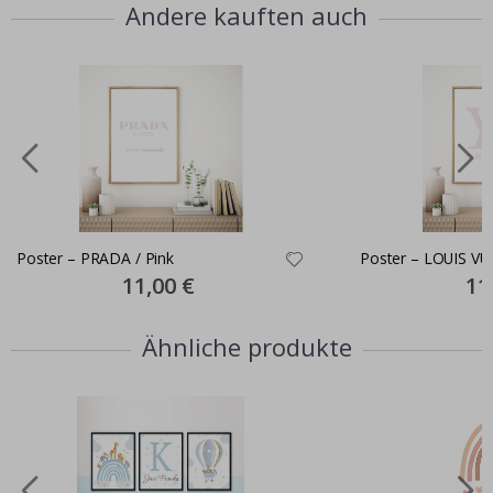
Andere kauften auch
Poster – PRADA / Pink
Poster – LOUIS VU
Special
11,00 €
Spec
11
Price
Pric
Ähnliche produkte