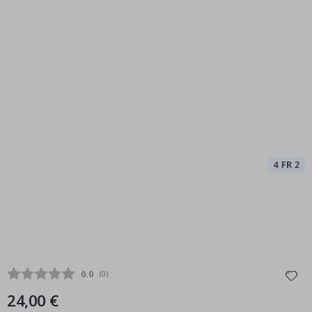
Durchschnittliche Bewertung:
0.0
(
abgegebene bewertungen:
0
)
24,00 €