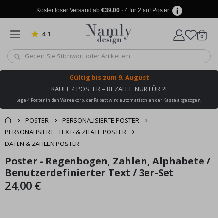
Kostenloser Versand ab
€39.00
· 4 für 2 auf Poster
4.1
Artike
von 1025 Bewertungen
0
Wagen
Gültig bis
zum 9. August
KAUFE 4 POSTER – BEZAHLE NUR FÜR 2!
Lege 4 Poster in den Warenkorb, der Rabatt wird automatisch an der Kasse abgezogen!
POSTER
PERSONALISIERTE POSTER
PERSONALISIERTE TEXT- & ZITATE POSTER
DATEN & ZAHLEN POSTER
Produkt zum
Poster - Regenbogen, Zahlen, Alphabete /
Zum
Zum
Wagen
Kasse
Ende
Anfang
Benutzerdefinierter Text / 3er-Set
Warenkorb
der
der
24,00 €
hinzugefügt ✔️
Bildgalerie
Bildgalerie
Kostenloser Versand
springen
springen
erreicht!