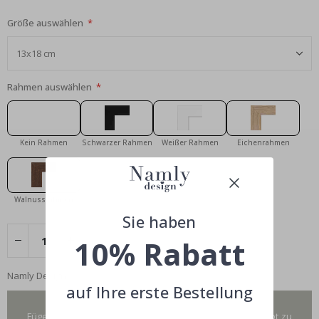
Größe auswählen
Rahmen auswählen
Kein Rahmen
Schwarzer Rahmen
Weißer Rahmen
Eichenrahmen
Walnussrahmen
Sie haben
10% Rabatt
Namly Design
auf Ihre erste Bestellung
Du hast hinzugefügt 0 von 4 Poster
Füge mehr hinzu, um unser fantastisches 4 für 2 Angebot zu