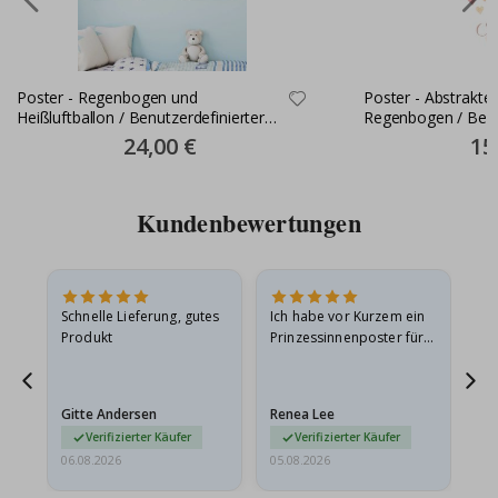
Poster - Regenbogen und
Poster - Abstrakte 
Heißluftballon / Benutzerdefinierter
Regenbogen / Benu
Text / Blau / 3er-Set
Text und Datum
Special
24,00 €
Spec
15
Price
Pric
Kundenbewertungen
Schnelle Lieferung, gutes
Ich habe vor Kurzem ein
Ich
Produkt
Prinzessinnenposter für
das
ts
meine Enkelin bestellt.
ge
Das Poster kam beim
Ra
at
Versand leicht
au
Gitte Andersen
Renea Lee
Sa
beschädigt…
au
Verifizierter Käufer
Verifizierter Käufer
06.08.2026
05.08.2026
05.