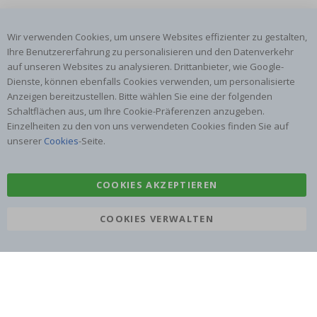
Wir verwenden Cookies, um unsere Websites effizienter zu gestalten,
Ihre Benutzererfahrung zu personalisieren und den Datenverkehr
auf unseren Websites zu analysieren. Drittanbieter, wie Google-
Dienste, können ebenfalls Cookies verwenden, um personalisierte
ABONNIERE UNSEREN NEWSLETTER
Anzeigen bereitzustellen. Bitte wählen Sie eine der folgenden
Seien Sie der Erste, der die neuesten Nachrichten erhält, und
Schaltflächen aus, um Ihre Cookie-Präferenzen anzugeben.
profitieren Sie von unseren exklusiven Angeboten.
Einzelheiten zu den von uns verwendeten Cookies finden Sie auf
unserer
Cookies
-Seite.
ABONNIEREN
COOKIES AKZEPTIEREN
COOKIES VERWALTEN
Tik
To
k
4.1
/5
VON 1025 BEWERTUNGEN