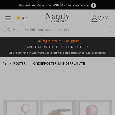
Kostenloser Versand ab
€39.00
· 4 für 2 auf Poster
4.1
Artike
von 1029 Bewertungen
0
Wagen
Gültig bis
zum 9. August
KAUFE 4 POSTER – BEZAHLE NUR FÜR 2!
Lege 4 Poster in den Warenkorb, der Rabatt wird automatisch an der Kasse abgezogen!
POSTER
KINDERPOSTER & KINDERPLAKATE
Produkt zum
Zum
Wagen
Kasse
Ende
Warenkorb
der
hinzugefügt ✔️
Bildgalerie
Kostenloser Versand
springen
erreicht!