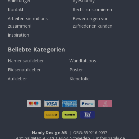
Anleitungen
#yesnamly
Kontakt
Recht zu stornieren
Arbeiten sie mit uns
Bewertungen von
zusammen!
zufriedenen kunden
Inspiration
Beliebte Kategorien
Namensaufkleber
Wandtattoos
Fliesenaufkleber
Poster
Aufkleber
Klebefolie
Namly Design AB
|
ORG: 559216-9097
Terminalgatan 9, 23261 Arlöv, Schweden
|
info@namly.de