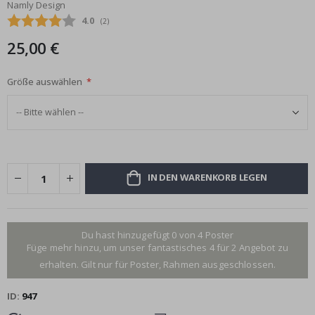
Namly Design
Bildgalerie
Durchschnittliche Bewertung:
4.0
(
abgegebene bewertungen:
2
)
springen
25,00 €
Größe auswählen
IN DEN WARENKORB LEGEN
Du hast hinzugefügt 0 von 4 Poster
Füge mehr hinzu, um unser fantastisches 4 für 2 Angebot zu
erhalten. Gilt nur für Poster, Rahmen ausgeschlossen.
ID
947