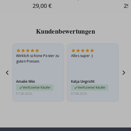
Special
29,00 €
Spec
29
Price
Pric
Kundenbewertungen
Wirklich schöne Poster zu
Alles super :)
Sc
guten Preisen.
Pr
er
Amalie Wiis
Katja Ungricht
Gi
Verifizierter Käufer
Verifizierter Käufer
07.08.2026
07.08.2026
06.