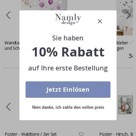
Sie haben
Wandtattoo - Hasen mit Luftballons
Wandaufkleber - Ti
10% Rabatt
und Schmetterlingen / Violett
Regenbogen
Special
28,00 €
Spec
34
Price
Pric
Ähnliche produkte
auf Ihre erste Bestellung
Jetzt Einlösen
Nein danke, ich zahle den vollen preis
Poster - Waldtiere / 3er Set
Poster - Hirsch, Bä