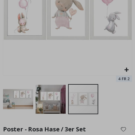
Poster - 2026 Kalender
Special
11,00 €
Price
Zum
Anfang
Poster - Rosa Hase / 3er Set
der