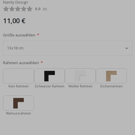
Namly Design
Bildgalerie
Durchschnittliche Bewertung:
0.0
(
abgegebene bewertungen:
0
)
springen
11,00 €
Größe auswählen
Rahmen auswählen
Kein Rahmen
Schwarzer Rahmen
Weißer Rahmen
Eichenrahmen
Walnussrahmen