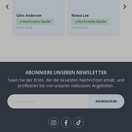
ts
meine Enkelin bestellt.
ge
Das Poster kam beim
Ra
at
Versand leicht
au
Gitte Andersen
Renea Lee
Sa
beschädigt…
au
Verifizierter Käufer
Verifizierter Käufer
06.08.2026
05.08.2026
05.
ABONNIERE UNSEREN NEWSLETTER
Seien Sie der Erste, der die neuesten Nachrichten erhält, und
profitieren Sie von unseren exklusiven Angeboten.
ABONNIEREN
Tik