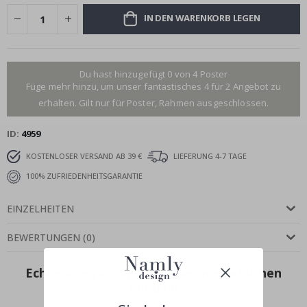
IN DEN WARENKORB LEGEN
Du hast hinzugefügt 0 von 4 Poster
Füge mehr hinzu, um unser fantastisches 4 für 2 Angebot zu
erhalten. Gilt nur für Poster, Rahmen ausgeschlossen.
ID
4959
KOSTENLOSER VERSAND AB 39 €
LIEFERUNG 4-7 TAGE
100% ZUFRIEDENHEITSGARANTIE
EINZELHEITEN
BEWERTUNGEN
(
0
)
Echte Inspiration von unseren glücklichen
Kunden!