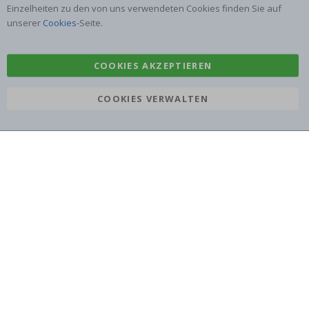
Einzelheiten zu den von uns verwendeten Cookies finden Sie auf
Aufkleber
Klebefolie
unserer
Cookies
-Seite.
COOKIES AKZEPTIEREN
COOKIES VERWALTEN
Namly Design AB
|
ORG: 559216-9097
Terminalgatan 9, 23261 Arlöv, Schweden
|
info@namly.de
© Namly Design 2026