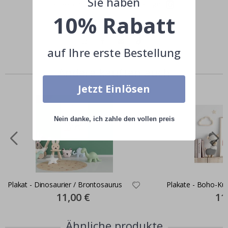
Sie haben
Teile dein Bild mit #namly_design
10% Rabatt
auf Ihre erste Bestellung
Andere kauften auch
Jetzt Einlösen
Nein danke, ich zahle den vollen preis
Plakat - Dinosaurier / Brontosaurus
Plakate - Boho-Ku
Special
11,00 €
Spec
11
Price
Pric
Ähnliche produkte