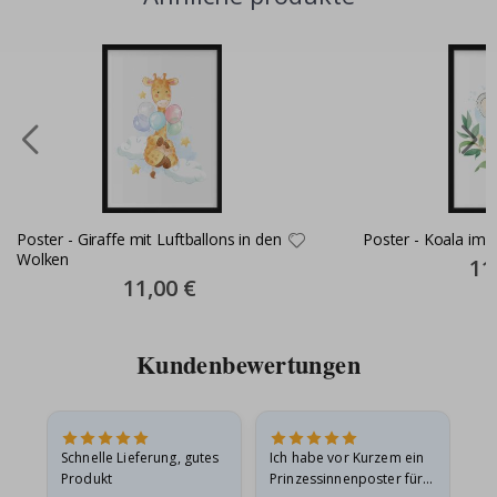
Poster - Giraffe mit Luftballons in den
Poster - Koala im
Wolken
Spec
11
Pric
Special
11,00 €
Price
Kundenbewertungen
Schnelle Lieferung, gutes
Ich habe vor Kurzem ein
Ich
Produkt
Prinzessinnenposter für
das