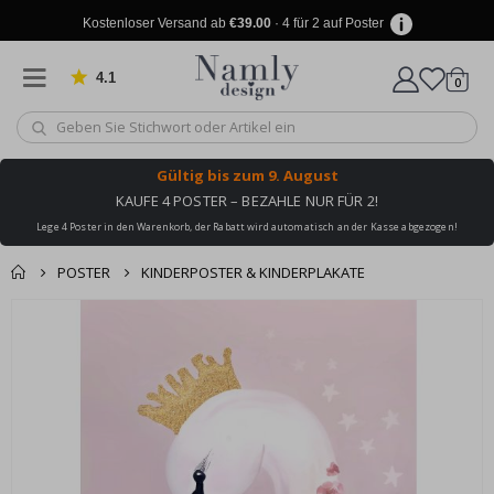
Kostenloser Versand ab
€39.00
· 4 für 2 auf Poster
4.1
Artike
von 1024 Bewertungen
0
Wagen
Gültig bis
zum 9. August
KAUFE 4 POSTER – BEZAHLE NUR FÜR 2!
Lege 4 Poster in den Warenkorb, der Rabatt wird automatisch an der Kasse abgezogen!
POSTER
KINDERPOSTER & KINDERPLAKATE
Produkt zum
Zum
Wagen
Kasse
Ende
Warenkorb
der
hinzugefügt ✔️
Bildgalerie
Kostenloser Versand
springen
erreicht!